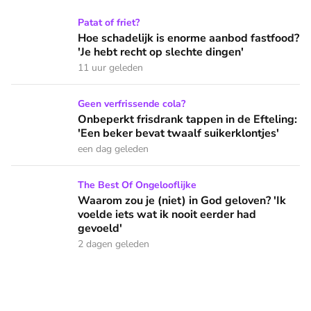
Hoe schadelijk is enorme aanbod fastfood? 'Je hebt recht op
Patat of friet?
Hoe schadelijk is enorme aanbod fastfood?
'Je hebt recht op slechte dingen'
11 uur geleden
Onbeperkt frisdrank tappen in de Efteling: 'Een beker bevat 
Geen verfrissende cola?
Onbeperkt frisdrank tappen in de Efteling:
'Een beker bevat twaalf suikerklontjes'
een dag geleden
Waarom zou je (niet) in God geloven? 'Ik voelde iets wat ik 
The Best Of Ongelooflijke
Waarom zou je (niet) in God geloven? 'Ik
voelde iets wat ik nooit eerder had
gevoeld'
2 dagen geleden