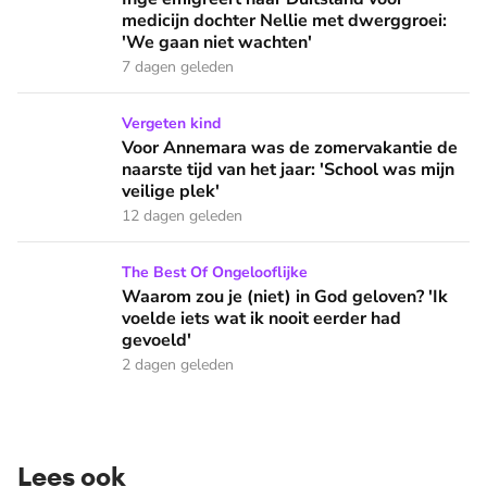
medicijn dochter Nellie met dwerggroei:
'We gaan niet wachten'
7 dagen geleden
Voor Annemara was de zomervakantie de naarste tijd van het 
Vergeten kind
Voor Annemara was de zomervakantie de
naarste tijd van het jaar: 'School was mijn
veilige plek'
12 dagen geleden
Waarom zou je (niet) in God geloven? 'Ik voelde iets wat ik 
The Best Of Ongelooflijke
Waarom zou je (niet) in God geloven? 'Ik
voelde iets wat ik nooit eerder had
gevoeld'
2 dagen geleden
Lees ook