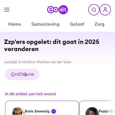
Home
Samenleving
Geloof
Zorg
©
ANP
Zzp'ers opgelet: dit gaat in 2025
veranderen
Leestijd:
3
min
Door
Mariska van der Veen
17
0
139
emojis
reacties
stemmen
In dit artikel aan het woord
Boris
Emmerig
Pepijn
Bo