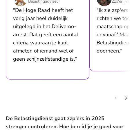
Belastingadviseur
Zzp'er in 
"De Hoge Raad heeft het
"Ik zie zzp'er
vorig jaar heel duidelijk
richten we toc
uitgelegd in het Deliveroo-
maatschap op 
arrest. Dat geeft een aantal
er vanaf.' Maa
criteria waaraan je kunt
Belastingdie
afmeten of iemand wel of
doorheen."
geen schijnzelfstandige is."
De Belastingdienst gaat zzp'ers in 2025
strenger controleren. Hoe bereid je je goed voor