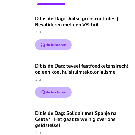
Speel "Dit is de Dag: Duitse grenscontroles | Revali
Dit is de Dag: Duitse grenscontroles |
Revalideren met een VR-bril
1 u
Nu luisteren
Speel "Dit is de Dag: teveel fastfoodketens|recht op een ko
Dit is de Dag: teveel fastfoodketens|recht
op een koel huis|ruimtekolonialisme
1 u
Nu luisteren
Speel "Dit is de Dag: Solidair met Spanje na Ceuta? | Het ga
Dit is de Dag: Solidair met Spanje na
Ceuta? | Het gaat te weinig over ons
geldstelsel
1 u