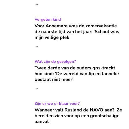
...
Voor Annemara was de zomervakantie de naarste tijd van het
Vergeten kind
Voor Annemara was de zomervakantie
de naarste tijd van het jaar: 'School was
mijn veilige plek'
...
Twee derde van de ouders gps-trackt hun kind: 'De wereld 
Wat zijn de gevolgen?
Twee derde van de ouders gps-trackt
hun kind: 'De wereld van Jip en Janneke
bestaat niet meer'
...
Wanneer valt Rusland de NAVO aan? 'Ze bereiden zich voor
Zijn er we er klaar voor?
Wanneer valt Rusland de NAVO aan? 'Ze
bereiden zich voor op een grootschalige
aanval'