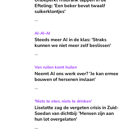
Onbeperkt frisdrank tappen in de
Efteling: 'Een beker bevat twaalf
suikerklontjes'
...
Steeds meer AI in de klas: 'Straks kunnen we niet meer zel
AI-AI-AI
Steeds meer AI in de klas: 'Straks
kunnen we niet meer zelf beslissen'
...
Neemt AI ons werk over? 'Je kan ermee bouwen of hersene
Van ruilen komt huilen
Neemt AI ons werk over? 'Je kan ermee
bouwen of hersenen inslaan'
...
Liselotte zag de vergeten crisis in Zuid-Soedan van dichtbij
'Niets te eten, niets te drinken'
Liselotte zag de vergeten crisis in Zuid-
Soedan van dichtbij: 'Mensen zijn aan
hun lot overgelaten'
...