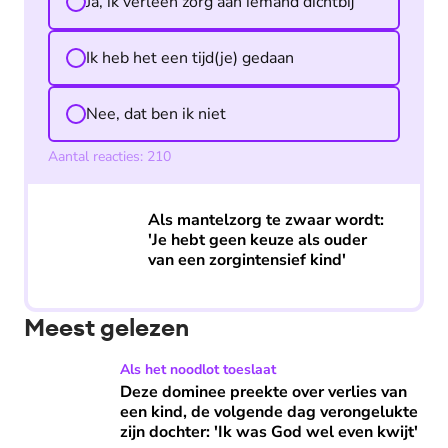
Ja, ik verleen zorg aan iemand dichtbij
Ik heb het een tijd(je) gedaan
Nee, dat ben ik niet
Aantal reacties:
210
Als mantelzorg te zwaar wordt: 'Je hebt geen keuze als
Als mantelzorg te zwaar wordt:
'Je hebt geen keuze als ouder
van een zorgintensief kind'
Meest gelezen
Deze dominee preekte over verlies van een kind, de volgend
Als het noodlot toeslaat
Deze dominee preekte over verlies van
een kind, de volgende dag verongelukte
zijn dochter: 'Ik was God wel even kwijt'