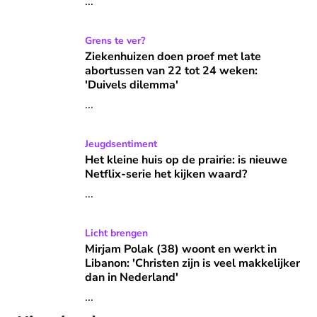
...
Ziekenhuizen doen proef met late abortussen van 22 tot 2
Grens te ver?
Ziekenhuizen doen proef met late
abortussen van 22 tot 24 weken:
'Duivels dilemma'
...
Het kleine huis op de prairie: is nieuwe Netflix-serie het k
Jeugdsentiment
Het kleine huis op de prairie: is nieuwe
Netflix-serie het kijken waard?
...
Mirjam Polak (38) woont en werkt in Libanon: 'Christen zijn
Licht brengen
Mirjam Polak (38) woont en werkt in
Libanon: 'Christen zijn is veel makkelijker
dan in Nederland'
...