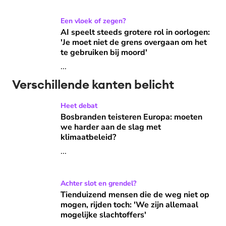
AI speelt steeds grotere rol in oorlogen: 'Je moet niet de 
Een vloek of zegen?
AI speelt steeds grotere rol in oorlogen:
'Je moet niet de grens overgaan om het
te gebruiken bij moord'
...
Verschillende kanten belicht
Bosbranden teisteren Europa: moeten we harder aan de sl
Heet debat
Bosbranden teisteren Europa: moeten
we harder aan de slag met
klimaatbeleid?
...
Tienduizend mensen die de weg niet op mogen, rijden toch: 
Achter slot en grendel?
Tienduizend mensen die de weg niet op
mogen, rijden toch: 'We zijn allemaal
mogelijke slachtoffers'