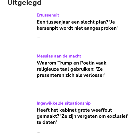
Uitgelegd
Een tussenjaar een slecht plan? 'Je kersenpit wordt niet a
Ertussenuit
Een tussenjaar een slecht plan? 'Je
kersenpit wordt niet aangesproken'
...
Waarom Trump en Poetin vaak religieuze taal gebruiken: 'Ze
Messias aan de macht
Waarom Trump en Poetin vaak
religieuze taal gebruiken: 'Ze
presenteren zich als verlosser'
...
Heeft het kabinet grote weeffout gemaakt? 'Ze zijn vergete
Ingewikkelde situationship
Heeft het kabinet grote weeffout
gemaakt? 'Ze zijn vergeten om exclusief
te daten'
...