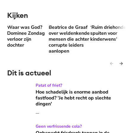
Kijken
Waar was God?
Beatrice de Graaf
'Ruim driehonderd
Waar was God? Dominee Zondag verloor zijn dochter
Beatrice de Graaf over weldenkende me
'Ruim driehonderd s
Dominee Zondag
over weldenkende
spuiten voor
verloor zijn
mensen die achter
kinderwens'
dochter
corrupte leiders
aanlopen
Dit is actueel
Hoe schadelijk is enorme aanbod fastfood? 'Je hebt recht o
Patat of friet?
Hoe schadelijk is enorme aanbod
fastfood? 'Je hebt recht op slechte
dingen'
...
Onbeperkt frisdrank tappen in de Efteling: 'Een beker bevat
Geen verfrissende cola?