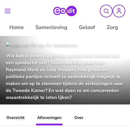
Home
Samenleving
Geloof
Zorg
Wie kun je beter vragen hoe spindoctors werken dan
een spindoctor zelf? Guido van Dijk praat met
Raymond Mens en Julia Wouters. Hoe proberen
politieke partijen zichzelf zo aantrekkelijk mogelijk te
maken om op te stemmen tijdens de verkiezingen voor
de Tweede Kamer? En wat doen ze om concurrenten
onaantrekkelijk te laten lijken?
Overzicht
Afleveringen
Over