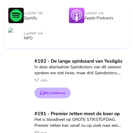
Luister via
Luister via
Spotify
Apple Podcasts
Luister via
NPO
Speel "#192 - De lange spinbaard van Yesilgöz" af
#192 - De lange spinbaard van Yesilgöz
In deze allerlaatste Spindoctors van dit seizoen
spreken we niet twee, maar drié Spindoctors.
Daarin bespreken we de allerbeste spins van het
57 min
afgelopen half jaar. Daarin komt één vraag vaak
naar voren: wil het kabinet nou over links? Of
Nu luisteren
over rechts? Of weten ze het eigenlijk niet?
Wil je als eerste op de hoogte zijn van alles, meld
Speel "#191 - Premier Jetten moet de boer op" af
#191 - Premier Jetten moet de boer op
je dan aan voor de Spindoctors-nieuwsbrief via
Het is bloedheet op GROTE STIKSTOFDAG.
eo.nl/spindoctors (https://eo.nl/spindoctors)
Premier Jetten kan vanaf nu op zoek naar een
meerderheid om zijn stikstofplannen erdoor te
Je kunt ons nu ook volgen op Instagram! We
59 min