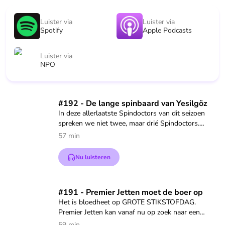
Luister via
Luister via
Spotify
Apple Podcasts
Luister via
NPO
Speel "#192 - De lange spinbaard van Yesilgöz" af
#192 - De lange spinbaard van Yesilgöz
In deze allerlaatste Spindoctors van dit seizoen
spreken we niet twee, maar drié Spindoctors.
Daarin bespreken we de allerbeste spins van het
57 min
afgelopen half jaar. Daarin komt één vraag vaak
naar voren: wil het kabinet nou over links? Of
Nu luisteren
over rechts? Of weten ze het eigenlijk niet?
Wil je als eerste op de hoogte zijn van alles, meld
Speel "#191 - Premier Jetten moet de boer op" af
#191 - Premier Jetten moet de boer op
je dan aan voor de Spindoctors-nieuwsbrief via
Het is bloedheet op GROTE STIKSTOFDAG.
eo.nl/spindoctors (https://eo.nl/spindoctors)
Premier Jetten kan vanaf nu op zoek naar een
meerderheid om zijn stikstofplannen erdoor te
Je kunt ons nu ook volgen op Instagram! We
59 min