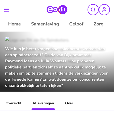
Home
Samenleving
Geloof
Zorg
Wie kun je beter vragen hoe spindoctors werken dan
een spindoctor zelf? Guido van Dijk praat met
Raymond Mens en Julia Wouters. Hoe proberen
politieke partijen zichzelf zo aantrekkelijk mogelijk te
maken om op te stemmen tijdens de verkiezingen voor
de Tweede Kamer? En wat doen ze om concurrenten
onaantrekkelijk te laten lijken?
Overzicht
Afleveringen
Over