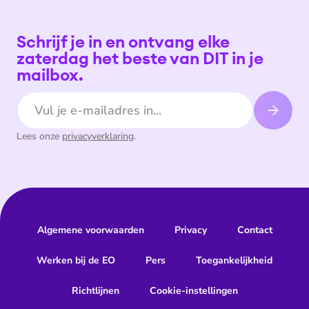
Schrijf je in en ontvang elke
zaterdag het beste van DIT in je
mailbox.
E-mailadres
Lees onze
privacyverklaring
.
Algemene voorwaarden
Privacy
Contact
Werken bij de EO
Pers
Toegankelijkheid
Richtlijnen
Cookie-instellingen