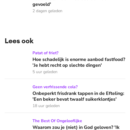
gevoeld'
2 dagen geleden
Lees ook
Hoe schadelijk is enorme aanbod fastfood? 'Je hebt recht op
Patat of friet?
Hoe schadelijk is enorme aanbod fastfood?
'Je hebt recht op slechte dingen'
5 uur geleden
Onbeperkt frisdrank tappen in de Efteling: 'Een beker bevat 
Geen verfrissende cola?
Onbeperkt frisdrank tappen in de Efteling:
'Een beker bevat twaalf suikerklontjes'
18 uur geleden
Waarom zou je (niet) in God geloven? 'Ik voelde iets wat ik 
The Best Of Ongelooflijke
Waarom zou je (niet) in God geloven? 'Ik