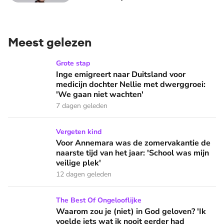
Meest gelezen
Inge emigreert naar Duitsland voor medicijn dochter Nellie
Grote stap
Inge emigreert naar Duitsland voor
medicijn dochter Nellie met dwerggroei:
'We gaan niet wachten'
7 dagen geleden
Voor Annemara was de zomervakantie de naarste tijd van het 
Vergeten kind
Voor Annemara was de zomervakantie de
naarste tijd van het jaar: 'School was mijn
veilige plek'
12 dagen geleden
Waarom zou je (niet) in God geloven? 'Ik voelde iets wat ik 
The Best Of Ongelooflijke
Waarom zou je (niet) in God geloven? 'Ik
voelde iets wat ik nooit eerder had