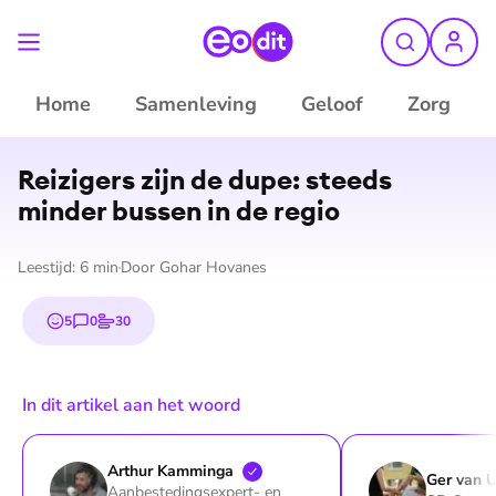
Home
Samenleving
Geloof
Zorg
Reizigers zijn de dupe: steeds
minder bussen in de regio
Leestijd:
6
min
Door
Gohar Hovanes
5
0
30
emojis
reacties
stemmen
In dit artikel aan het woord
Arthur
Kamminga
Ger van
U
Aanbestedingsexpert- en