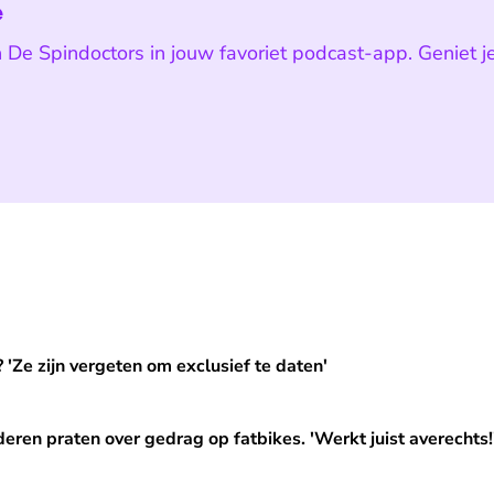
e
 De Spindoctors in jouw favoriet podcast-app. Geniet j
en om exclusief te daten'
'Ze zijn vergeten om exclusief te daten'
r gedrag op fatbikes. 'Werkt juist averechts!'
eren praten over gedrag op fatbikes. 'Werkt juist averechts!