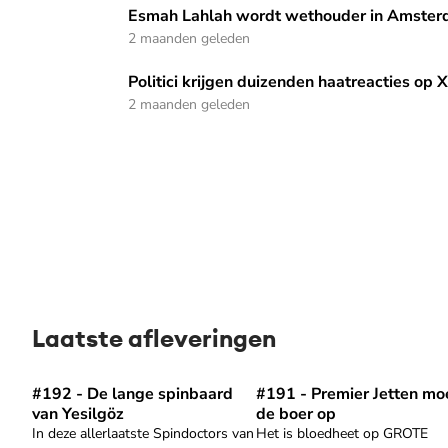
Esmah Lahlah wordt wethouder in Amsterdam: 'Het laat zi
Esmah Lahlah wordt wethouder in Amsterdam
2 maanden geleden
Politici krijgen duizenden haatreacties op X, maar stoppen
Politici krijgen duizenden haatreacties op 
2 maanden geleden
Laatste afleveringen
#192 - De lange spinbaard
#191 - Premier Jetten mo
Speel "#192 - De lange spinbaard van Yesilgöz" af
Speel "#191 - Premier Jet
van Yesilgöz
de boer op
In deze allerlaatste Spindoctors van
Het is bloedheet op GROTE