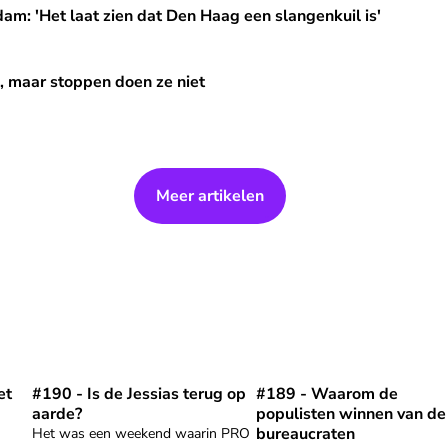
en dat Den Haag een slangenkuil is'
: 'Het laat zien dat Den Haag een slangenkuil is'
 doen ze niet
X, maar stoppen doen ze niet
Meer artikelen
et
#190 - Is de Jessias terug op
#189 - Waarom de
ten moet de boer op" af
Speel "#190 - Is de Jessias terug op aarde?" af
Speel "#189 - Waarom de 
aarde?
populisten winnen van de
bureaucraten
Het was een weekend waarin PRO