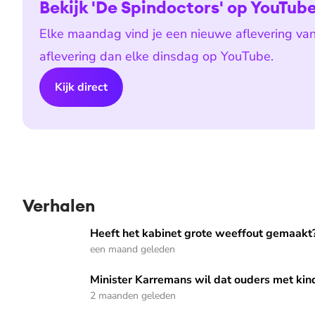
Bekijk 'De Spindoctors' op YouTub
Elke maandag vind je een nieuwe aflevering van
aflevering dan elke dinsdag op YouTube.
Kijk direct
Verhalen
Heeft het kabinet grote weeffout gemaakt? 'Ze zijn verget
Heeft het kabinet grote weeffout gemaakt? 
een maand geleden
Minister Karremans wil dat ouders met kinderen praten ove
Minister Karremans wil dat ouders met kind
2 maanden geleden