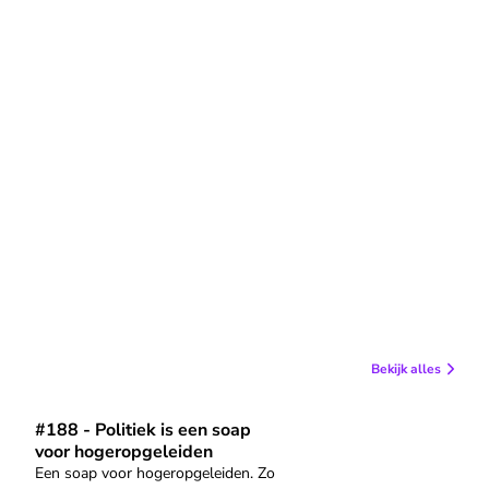
Bekijk alles
#188 - Politiek is een soap
populisten winnen van de bureaucraten" af
Speel "#188 - Politiek is een soap voor hogeropgeleiden"
voor hogeropgeleiden
Een soap voor hogeropgeleiden. Zo