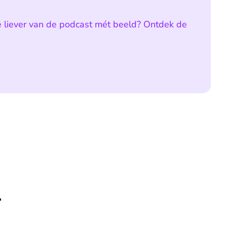
e liever van de podcast mét beeld? Ontdek de
'