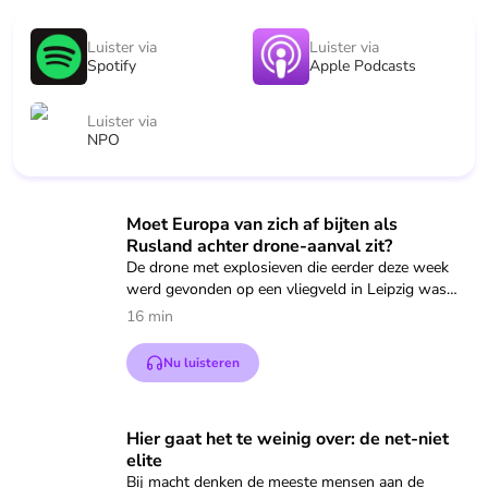
Luister via
Luister via
Spotify
Apple Podcasts
Luister via
NPO
Speel "Moet Europa van zich af bijten als Rusland achter dro
Moet Europa van zich af bijten als
Rusland achter drone-aanval zit?
De drone met explosieven die eerder deze week
werd gevonden op een vliegveld in Leipzig was
bedoeld om een aanslag mee te plegen. Volgens
16 min
minister Dobrindt van Binnenlandse zaken van
Duitsland is er een nieuw niveau van gevaar
Nu luisteren
bereikt. Volgens sommige experts zitten de
Russen erachter. Hoe plausibel is dat en wat zou
de tegenreactie van Europa en de NAVO dan
Speel "Hier gaat het te weinig over: de net-niet elite" af
Hier gaat het te weinig over: de net-niet
moeten zijn?
elite
Bij macht denken de meeste mensen aan de
In Dit is de Dag een gesprek met defensie-expert