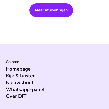
Presentator Jan-Willem Wesselink gaat daarover
in gesprek met:
Meer afleveringen
* Esther Aarts, hersenonderzoekers
* Lieve Wijman, onderzoeker
* Sjuul Paradijs, journalist
📱Iets toevoegen? De redactie tippen? WhatsApp
(https://api.whatsapp.com/send/?
phone=31645923535&text=DIT%20AAN) ons!
Het beste van DIT in je mailbox:
✉️ Nieuwsbrief (https://dit.eo.nl/nieuwsbrief)
Ga naar
Homepage
Kijk & luister
Nieuwsbrief
Whatsapp-panel
Over DIT