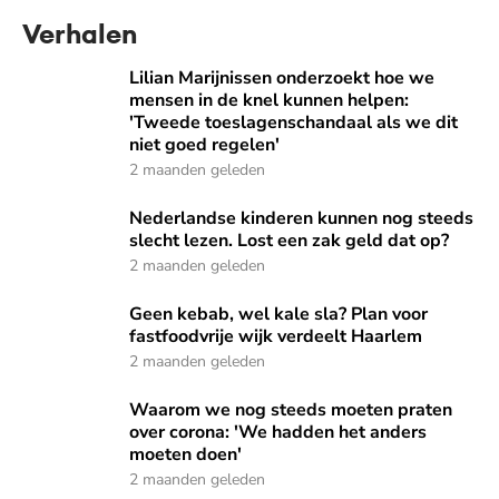
Verhalen
Lilian Marijnissen onderzoekt hoe we mensen in de knel ku
Lilian Marijnissen onderzoekt hoe we
mensen in de knel kunnen helpen:
'Tweede toeslagenschandaal als we dit
niet goed regelen'
2 maanden geleden
Nederlandse kinderen kunnen nog steeds slecht lezen. Lost
Nederlandse kinderen kunnen nog steeds
slecht lezen. Lost een zak geld dat op?
2 maanden geleden
Geen kebab, wel kale sla? Plan voor fastfoodvrije wijk verd
Geen kebab, wel kale sla? Plan voor
fastfoodvrije wijk verdeelt Haarlem
2 maanden geleden
Waarom we nog steeds moeten praten over corona: 'We ha
Waarom we nog steeds moeten praten
over corona: 'We hadden het anders
moeten doen'
2 maanden geleden