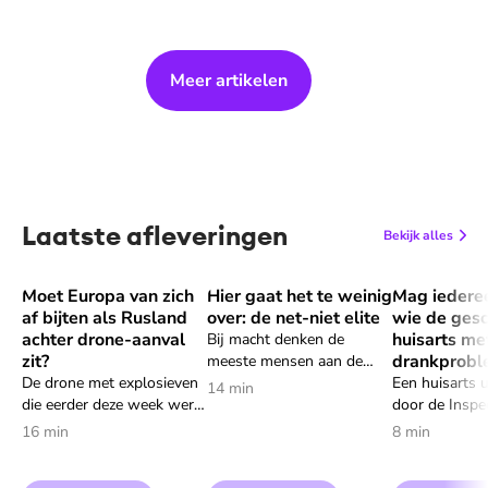
Meer artikelen
Laatste afleveringen
Bekijk alles
Moet Europa van zich
Hier gaat het te weinig
Mag iedere
Speel "Moet Europa van zich af bijten als Rusland achter dro
Speel "Hier gaat het te weinig over: 
Speel "Mag 
af bijten als Rusland
over: de net-niet elite
wie de gesc
achter drone-aanval
huisarts me
Bij macht denken de
zit?
drankprobl
meeste mensen aan de
De drone met explosieven
havermelk elite. De
Een huisarts u
14 min
die eerder deze week werd
havercapuccino drinkende,
door de Inspe
gevonden op een vliegveld
links-stemmende in de
Gezondheidsz
16 min
8 min
in Leipzig was bedoeld om
grachten gordel wonende
geschorst va
een aanslag mee te plegen.
mensen. Maar volgens
alcoholverslav