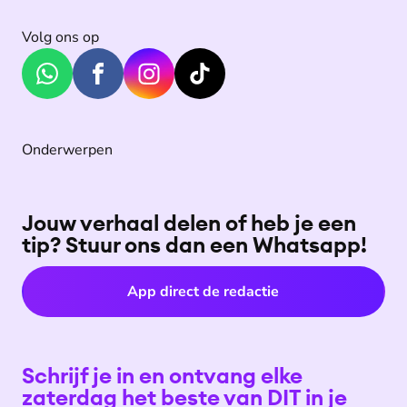
📱Iets toevoegen? De
Volg ons op
redactie tippen? WhatsApp
ons!
(https://api.whatsapp.com/s
end/?
Is dit een pro
phone=31645923535&text
maatregel?
=DIT%20AAN%20g)
Onderwerpen
Presentator M
Het beste van DIT in je
gaat hierover 
mailbox:
met André den
universitair 
Jouw verhaal delen of heb je een
📩 Nieuwsbrief
gezondheidsr
tip? Stuur ons dan een Whatsapp!
(https://dit.eo.nl/nieuwsbrie
f)
App direct de redactie
📱Iets toevoe
redactie tipp
(https://api.w
end/?
Schrijf je in en ontvang elke
phone=31645
zaterdag het beste van DIT in je
=DIT%20AAN)