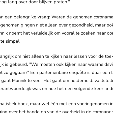
og lang over door blijven praten."
n een belangrijke vraag: Waren de genomen coronamaa
genomen gingen niet alleen over gezondheid, maar ook 
ik noemt het verleidelijk om vooral te zoeken naar oord
te simpel.
angrijk om niet alleen te kijken naar lessen voor de to
lijk is gebeurd. "We moeten ook kijken naar waarheidsvi
 zo gegaan?" Een parlementaire enquête is daar een b
' gaat Munnik te ver. "Het gaat om helderheid: vaststel
erantwoordelijk was en hoe het een volgende keer ande
rnalistiek boek, maar wel één met een vooringenomen ins
iging over het handelen van de overheid in de coronaper