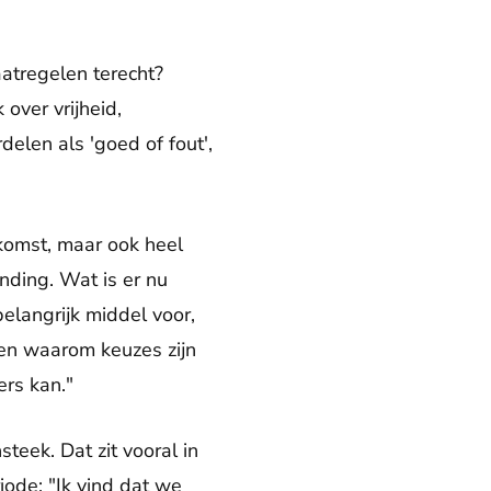
tregelen terecht?
over vrijheid,
elen als 'goed of fout',
ekomst, maar ook heel
nding. Wat is er nu
elangrijk middel voor,
len waarom keuzes zijn
rs kan."
teek. Dat zit vooral in
iode: "Ik vind dat we