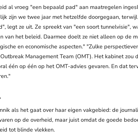
heid al vroeg "een bepaald pad" aan maatregelen inges
lijk zijn we twee jaar met hetzelfde doorgegaan, terwi
, legt ze uit. Ze spreekt van "een soort tunnelvisie", 
n van het beleid. Daarmee doelt ze niet alleen op de 
ische en economische aspecten." "Zulke perspectieven 
 Outbreak Management Team (OMT). Het kabinet zou di
ooral één op één op het OMT-advies gevaren. En dat terw
ren."
?
nik als het gaat over haar eigen vakgebied: de journali
ch waren op de overheid, maar juist omdat de goede bedo
id tot blinde vlekken.