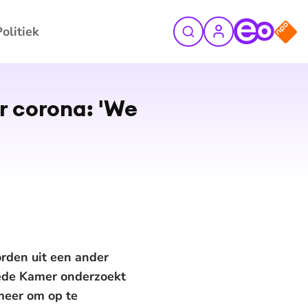
Politiek
©
ANP/Remko de Waal
 corona: 'We
orden uit een ander
weede Kamer onderzoekt
 meer om op te