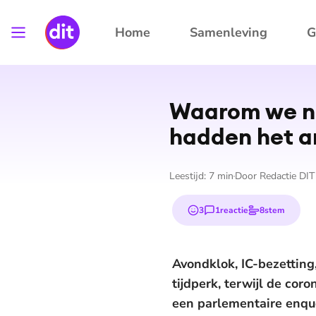
Home
Samenleving
G
Waarom we no
hadden het a
Leestijd:
7
min
Door
Redactie DIT
3
1
reactie
8
stem
emojis
Avondklok, IC-bezetting
tijdperk, terwijl de co
een parlementaire enquêt