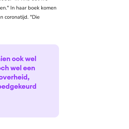
en." In haar boek komen
 coronatijd. "Die
hien ook wel
och wel een
overheid,
goedgekeurd