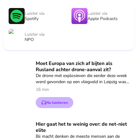
Luister via
Luister via
Spotify
Apple Podcasts
Luister via
NPO
Speel "Moet Europa van zich af bijten als Rusland achter dro
Moet Europa van zich af bijten als
Rusland achter drone-aanval zit?
De drone met explosieven die eerder deze week
werd gevonden op een vliegveld in Leipzig was
bedoeld om een aanslag mee te plegen. Volgens
16 min
minister Dobrindt van Binnenlandse zaken van
Duitsland is er een nieuw niveau van gevaar
Nu luisteren
bereikt. Volgens sommige experts zitten de
Russen erachter. Hoe plausibel is dat en wat zou
de tegenreactie van Europa en de NAVO dan
Speel "Hier gaat het te weinig over: de net-niet elite" af
Hier gaat het te weinig over: de net-niet
moeten zijn?
elite
Bij macht denken de meeste mensen aan de
In Dit is de Dag een gesprek met defensie-expert