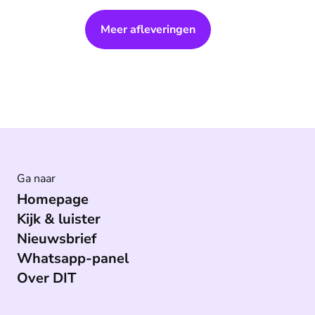
Presentator Jan-Willem Wesselink gaat daarover
in gesprek met:
Meer afleveringen
* Esther Aarts, hersenonderzoekers
* Lieve Wijman, onderzoeker
* Sjuul Paradijs, journalist
📱Iets toevoegen? De redactie tippen? WhatsApp
(https://api.whatsapp.com/send/?
phone=31645923535&text=DIT%20AAN) ons!
Het beste van DIT in je mailbox:
✉️ Nieuwsbrief (https://dit.eo.nl/nieuwsbrief)
Ga naar
Homepage
Kijk & luister
Nieuwsbrief
Whatsapp-panel
Over DIT