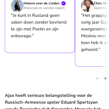
Heleen over de
Linden
Chris
Woe
Advocaat en sanctie-expert
Sportmark
"Je kunt in Rusland geen
"Het grappige
zaken doen zonder bevriend
vorig jaar Guu
te zijn met Poetin en zijn
overgenomen 
entourage."
Moskou voor vi
toen heb ik e
gehoord."
Ajax heeft serieuze belangstelling voor de
Russisch-Armeense speler Eduard Spertsyan