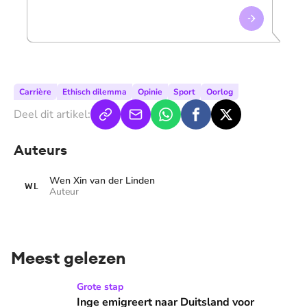
Carrière
Ethisch dilemma
Opinie
Sport
Oorlog
Deel dit artikel:
Auteurs
Wen Xin van der Linden
WL
Auteur
Meest gelezen
Inge emigreert naar Duitsland voor medicijn dochter Nellie
Grote stap
Inge emigreert naar Duitsland voor