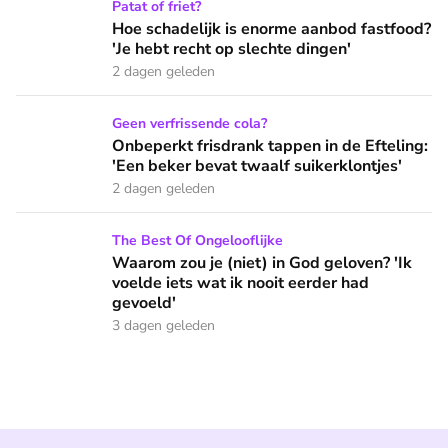
Hoe schadelijk is enorme aanbod fastfood? 'Je hebt recht op
Patat of friet?
Hoe schadelijk is enorme aanbod fastfood?
'Je hebt recht op slechte dingen'
2 dagen geleden
Onbeperkt frisdrank tappen in de Efteling: 'Een beker bevat 
Geen verfrissende cola?
Onbeperkt frisdrank tappen in de Efteling:
'Een beker bevat twaalf suikerklontjes'
2 dagen geleden
Waarom zou je (niet) in God geloven? 'Ik voelde iets wat ik 
The Best Of Ongelooflijke
Waarom zou je (niet) in God geloven? 'Ik
voelde iets wat ik nooit eerder had
gevoeld'
3 dagen geleden