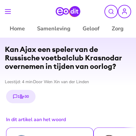
Home
Samenleving
Geloof
Zorg
©
ANP
Kan Ajax een speler van de
Russische voetbalclub Krasnodar
overnemen in tijden van oorlog?
Leestijd:
4
min
Door
Wen Xin van der Linden
1
30
reactie
stem
In dit artikel aan het woord