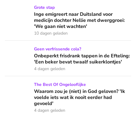
Inge emigreert naar Duitsland voor medicijn dochter Nellie
Grote stap
Inge emigreert naar Duitsland voor
medicijn dochter Nellie met dwerggroei:
'We gaan niet wachten'
10 dagen geleden
Onbeperkt frisdrank tappen in de Efteling: 'Een beker bevat 
Geen verfrissende cola?
Onbeperkt frisdrank tappen in de Efteling:
'Een beker bevat twaalf suikerklontjes'
4 dagen geleden
Waarom zou je (niet) in God geloven? 'Ik voelde iets wat ik 
The Best Of Ongelooflijke
Waarom zou je (niet) in God geloven? 'Ik
voelde iets wat ik nooit eerder had
gevoeld'
4 dagen geleden