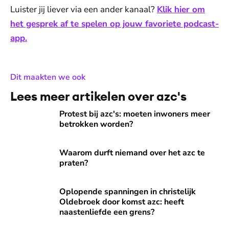
Luister jij liever via een ander kanaal?
Klik hier om
het gesprek af te spelen op jouw favoriete podcast-
app.
:
Dit maakten we ook
Lees meer artikelen over azc's
Protest bij azc's: moeten inwoners meer betrokken worden
Protest bij azc's: moeten inwoners meer
betrokken worden?
Waarom durft niemand over het azc te praten?
Waarom durft niemand over het azc te
praten?
Oplopende spanningen in christelijk Oldebroek door komst a
Oplopende spanningen in christelijk
Oldebroek door komst azc: heeft
naastenliefde een grens?