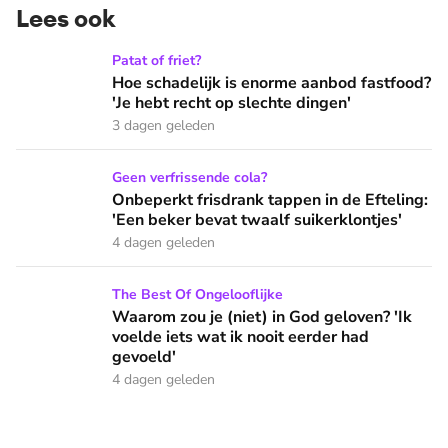
Lees ook
Hoe schadelijk is enorme aanbod fastfood? 'Je hebt recht op
Patat of friet?
Hoe schadelijk is enorme aanbod fastfood?
'Je hebt recht op slechte dingen'
3 dagen geleden
Onbeperkt frisdrank tappen in de Efteling: 'Een beker bevat 
Geen verfrissende cola?
Onbeperkt frisdrank tappen in de Efteling:
'Een beker bevat twaalf suikerklontjes'
4 dagen geleden
Waarom zou je (niet) in God geloven? 'Ik voelde iets wat ik 
The Best Of Ongelooflijke
Waarom zou je (niet) in God geloven? 'Ik
voelde iets wat ik nooit eerder had
gevoeld'
4 dagen geleden