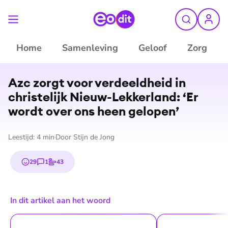
Home
Samenleving
Geloof
Zorg
©
ANP
Azc zorgt voor verdeeldheid in
christelijk Nieuw-Lekkerland: ‘Er
wordt over ons heen gelopen’
Leestijd:
4
min
Door
Stijn de Jong
29
1
43
emojis
reactie
stem
In dit artikel aan het woord