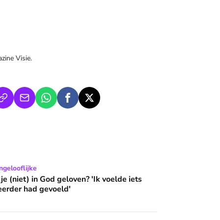
ine Visie.
d geloven? 'Ik voelde iets wat ik nooit eerder had gevoeld'
gelooflijke
e (niet) in God geloven? 'Ik voelde iets
 eerder had gevoeld'