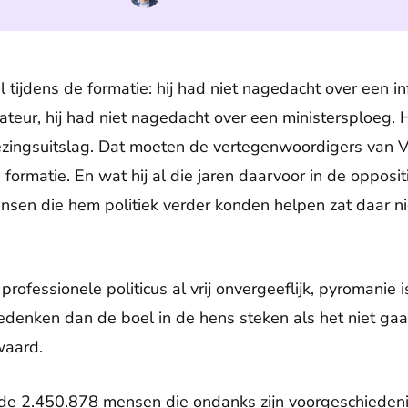
tijdens de formatie: hij had niet nagedacht over een inf
eur, hij had niet nagedacht over een ministersploeg. H
iezingsuitslag. Dat moeten de vertegenwoordigers van
formatie. En wat hij al die jaren daarvoor in de opposit
sen die hem politiek verder konden helpen zat daar ni
rofessionele politicus al vrij onvergeeflijk, pyromanie i
edenken dan de boel in de hens steken als het niet gaat z
waard.
or de 2.450.878 mensen die ondanks zijn voorgeschied