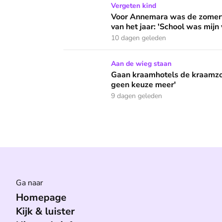
Voor Annemara was de zomervakantie de naarst
Vergeten kind
Voor Annemara was de zomerva
van het jaar: 'School was mijn 
10 dagen geleden
Gaan kraamhotels de kraamzorg redden? 'W
Aan de wieg staan
Gaan kraamhotels de kraamz
geen keuze meer'
9 dagen geleden
Ga naar
Homepage
Kijk & luister