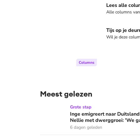
Lees alle columns van Tijs v
Lees alle colu
Alle columns van T
Naar de website
Tijs op je deu
Wil je deze colu
Columns
Meest gelezen
Inge emigreert naar Duitsland voor medicijn
Grote stap
Inge emigreert naar Duitsland
Nellie met dwerggroei: 'We g
6 dagen geleden