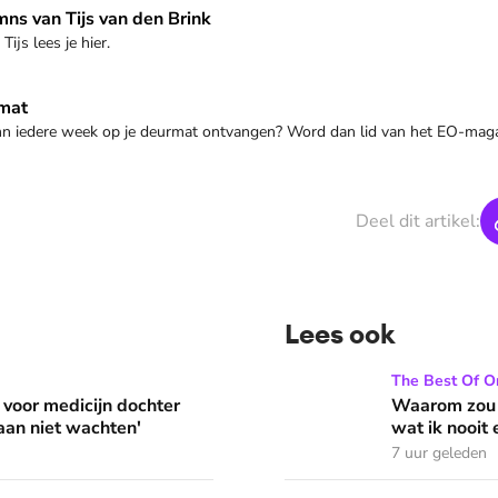
an den Brink
mns van Tijs van den Brink
ijs lees je hier.
rmat
mn iedere week op je deurmat ontvangen? Word dan lid van het EO-magaz
Deel dit artikel:
Lees ook
 dochter Nellie met dwerggroei: 'We gaan niet wachten'
Waarom zou je (niet) in Go
The Best Of On
 voor medicijn dochter
Waarom zou j
aan niet wachten'
wat ik nooit
7 uur geleden