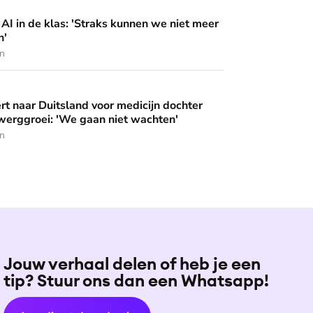
 'Straks kunnen we niet meer zelf beslissen'
AI in de klas: 'Straks kunnen we niet meer
n'
en
and voor medicijn dochter Nellie met dwerggroei: 'We gaan ni
rt naar Duitsland voor medicijn dochter
werggroei: 'We gaan niet wachten'
en
Jouw verhaal delen of heb je een
tip? Stuur ons dan een Whatsapp!