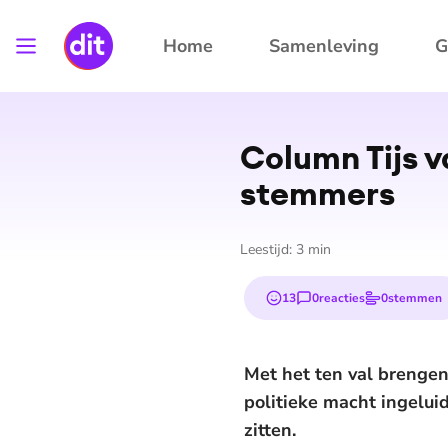
Home
Samenleving
G
Column Tijs v
stemmers
Leestijd:
3
min
13
0
reacties
0
stemmen
emojis
Met het ten val brengen
politieke macht ingeluid
zitten.