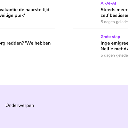
e tijd van het jaar: 'School was mijn veilige plek'
Steeds meer AI in de klas:
AI-AI-AI
kantie de naarste tijd
Steeds meer 
veilige plek'
zelf beslisse
5 dagen geled
e hebben geen keuze meer'
Inge emigreert naar Duitsl
Grote stap
org redden? 'We hebben
Inge emigree
Nellie met d
6 dagen geled
Onderwerpen