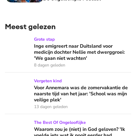
Meest gelezen
Inge emigreert naar Duitsland voor medicijn dochter Nellie
Grote stap
Inge emigreert naar Duitsland voor
medicijn dochter Nellie met dwerggroei:
'We gaan niet wachten'
8 dagen geleden
Voor Annemara was de zomervakantie de naarste tijd van het 
Vergeten kind
Voor Annemara was de zomervakantie de
naarste tijd van het jaar: 'School was mijn
veilige plek'
13 dagen geleden
Waarom zou je (niet) in God geloven? 'Ik voelde iets wat ik 
The Best Of Ongelooflijke
Waarom zou je (niet) in God geloven? 'Ik
voelde iets wat ik nooit eerder had