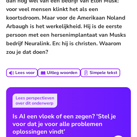
dan nog wel van een bedrijf van Elon Musk:
voor veel mensen klinkt het als een
koortsdroom. Maar voor de Amerikaan Noland
Arbaugh is het werkelijkheid. Hij is de eerste
persoon met een hersenimplantaat van Musks
bedrijf Neuralink. En: hij is christen. Waarom
zou je dat doen?
Lees voor
Uitleg woorden
Simpele tekst
Lees perspectieven
over dit onderwerp
Is AI een vloek of een zegen? 'Stel je
voor dat je voor alle problemen
oplossingen vindt’