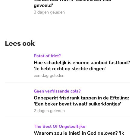
gevoeld'
3 dagen geleden
Lees ook
Hoe schadelijk is enorme aanbod fastfood? 'Je hebt recht op
Patat of friet?
Hoe schadelijk is enorme aanbod fastfood?
'Je hebt recht op slechte dingen'
een dag geleden
Onbeperkt frisdrank tappen in de Efteling: 'Een beker bevat 
Geen verfrissende cola?
Onbeperkt frisdrank tappen in de Efteling:
'Een beker bevat twaalf suikerklontjes'
2 dagen geleden
Waarom zou je (niet) in God geloven? 'Ik voelde iets wat ik 
The Best Of Ongelooflijke
Waarom zou je (niet) in God geloven? 'Ik