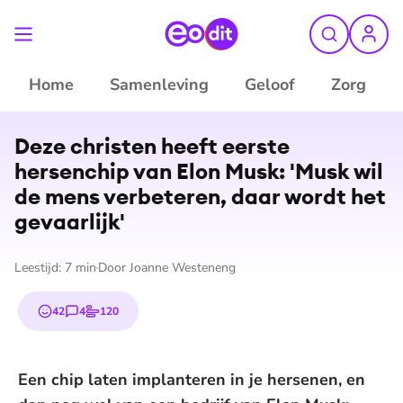
Home
Samenleving
Geloof
Zorg
©
YouTube/Good Morning America
Deze christen heeft eerste
hersenchip van Elon Musk: 'Musk wil
de mens verbeteren, daar wordt het
gevaarlijk'
Leestijd:
7
min
Door
Joanne Westeneng
42
4
120
emojis
reacties
stemmen
Een chip laten implanteren in je hersenen, en