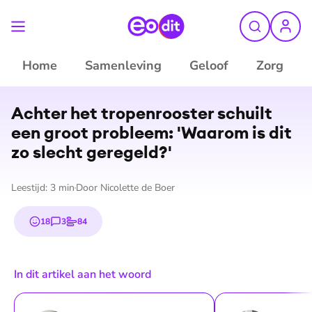
Home
Samenleving
Geloof
Zorg
©
ANP
Achter het tro­pen­roos­ter schuilt
een groot probleem: 'Waarom is dit
zo slecht geregeld?'
Leestijd:
3
min
Door
Nicolette de Boer
18
3
84
emojis
reacties
stemmen
In dit artikel aan het woord