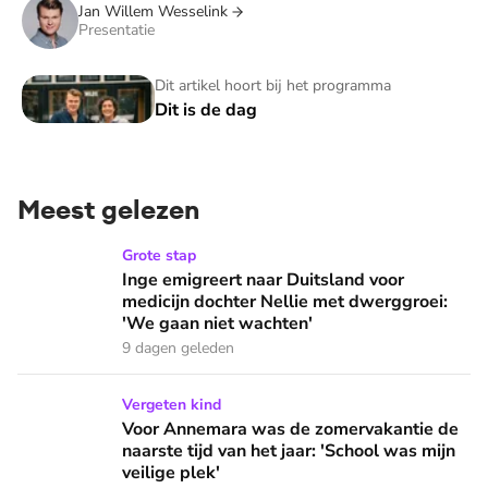
Jan Willem Wesselink
Presentatie
Dit is de dag
Dit artikel hoort bij het programma
Dit is de dag
Meest gelezen
Inge emigreert naar Duitsland voor medicijn dochter Nellie
Grote stap
Inge emigreert naar Duitsland voor
medicijn dochter Nellie met dwerggroei:
'We gaan niet wachten'
9 dagen geleden
Voor Annemara was de zomervakantie de naarste tijd van het 
Vergeten kind
Voor Annemara was de zomervakantie de
naarste tijd van het jaar: 'School was mijn
veilige plek'