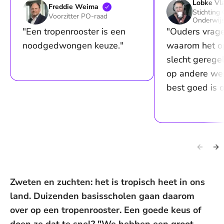
Lobke
Vl
Freddie
Weima
Stichting
Voorzitter PO-raad
Onderwij
"Een tropenrooster is een
"Ouders vrage
noodgedwongen keuze."
waarom het op
slecht geregeld
op andere wer
best goed is 
Zweten en zuchten: het is tropisch heet in ons
land. Duizenden basisscholen gaan daarom
over op een tropenrooster. Een goede keus of