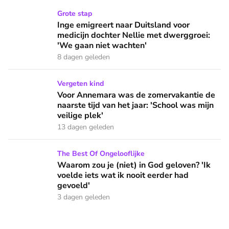
Inge emigreert naar Duitsland voor medicijn dochter Nellie
Grote stap
Inge emigreert naar Duitsland voor
medicijn dochter Nellie met dwerggroei:
'We gaan niet wachten'
8 dagen geleden
Voor Annemara was de zomervakantie de naarste tijd van het 
Vergeten kind
Voor Annemara was de zomervakantie de
naarste tijd van het jaar: 'School was mijn
veilige plek'
13 dagen geleden
Waarom zou je (niet) in God geloven? 'Ik voelde iets wat ik 
The Best Of Ongelooflijke
Waarom zou je (niet) in God geloven? 'Ik
voelde iets wat ik nooit eerder had
gevoeld'
3 dagen geleden