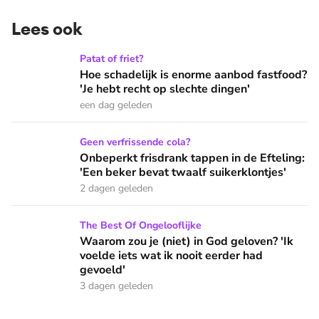
Lees ook
Hoe schadelijk is enorme aanbod fastfood? 'Je hebt recht op
Patat of friet?
Hoe schadelijk is enorme aanbod fastfood?
'Je hebt recht op slechte dingen'
een dag geleden
Onbeperkt frisdrank tappen in de Efteling: 'Een beker bevat 
Geen verfrissende cola?
Onbeperkt frisdrank tappen in de Efteling:
'Een beker bevat twaalf suikerklontjes'
2 dagen geleden
Waarom zou je (niet) in God geloven? 'Ik voelde iets wat ik 
The Best Of Ongelooflijke
Waarom zou je (niet) in God geloven? 'Ik
voelde iets wat ik nooit eerder had
gevoeld'
3 dagen geleden