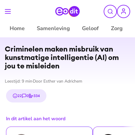
Home
Samenleving
Geloof
Zorg
©
Pexels
Criminelen maken misbruik van
kunstmatige in­tel­li­gen­tie (AI) om
jou te misleiden
Leestijd:
9
min
Door
Esther van Adrichem
22
0
334
emojis
reacties
stemmen
In dit artikel aan het woord