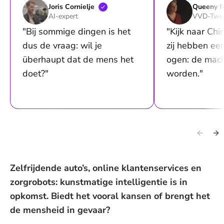
Joris
Cornielje
Queeny
R
AI-expert
VVD-Twee
"Bij sommige dingen is het
"Kijk naar Chi
dus de vraag: wil je
zij hebben ee
überhaupt dat de mens het
ogen: de mach
doet?"
worden."
Zelfrijdende auto’s, online klantenservices en
zorgrobots: kunstmatige intelligentie is in
opkomst. Biedt het vooral kansen of brengt het
de mensheid in gevaar?