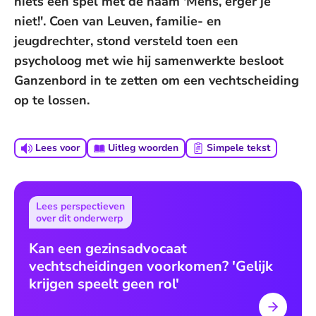
niets een spel met de naam 'Mens, erger je
niet!'. Coen van Leuven, familie- en
jeugdrechter, stond versteld toen een
psycholoog met wie hij samenwerkte besloot
Ganzenbord in te zetten om een vechtscheiding
op te lossen.
Lees voor
Uitleg woorden
Simpele tekst
Lees perspectieven
over dit onderwerp
Kan een gezinsadvocaat
vechtscheidingen voorkomen? 'Gelijk
krijgen speelt geen rol'