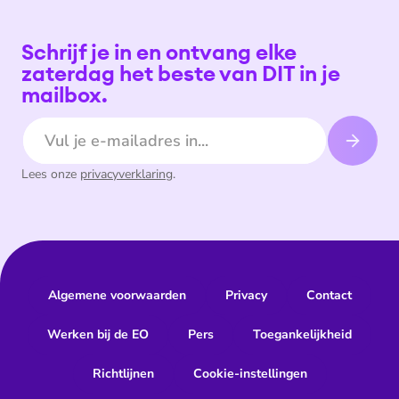
Schrijf je in en ontvang elke
zaterdag het beste van DIT in je
mailbox.
E-mailadres
Lees onze
privacyverklaring
.
Algemene voorwaarden
Privacy
Contact
Werken bij de EO
Pers
Toegankelijkheid
Richtlijnen
Cookie-instellingen