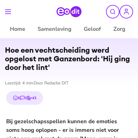
Home
Samenleving
Geloof
Zorg
Hoe een vecht­schei­ding werd
opgelost met Ganzenbord: 'Hij ging
door het lint'
Leestijd:
4
min
Door
Redactie DIT
6
0
43
emojis
reacties
stemmen
Bij gezelschapsspellen kunnen de emoties
soms hoog oplopen - er is immers niet voor