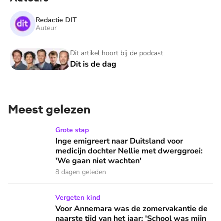
Redactie DIT
Auteur
Dit is de dag
Dit artikel hoort bij de podcast
Dit is de dag
Meest gelezen
Inge emigreert naar Duitsland voor medicijn dochter Nellie
Grote stap
Inge emigreert naar Duitsland voor
medicijn dochter Nellie met dwerggroei:
'We gaan niet wachten'
8 dagen geleden
Voor Annemara was de zomervakantie de naarste tijd van het 
Vergeten kind
Voor Annemara was de zomervakantie de
naarste tijd van het jaar: 'School was mijn