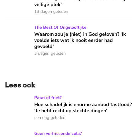
veilige plek'
13 dagen geleden
Waarom zou je (niet) in God geloven? 'Ik voelde iets wat ik 
The Best Of Ongelooflijke
Waarom zou je (niet) in God geloven? 'Ik
voelde iets wat ik nooit eerder had
gevoeld'
3 dagen geleden
Lees ook
Hoe schadelijk is enorme aanbod fastfood? 'Je hebt recht op
Patat of friet?
Hoe schadelijk is enorme aanbod fastfood?
'Je hebt recht op slechte dingen'
een dag geleden
Onbeperkt frisdrank tappen in de Efteling: 'Een beker bevat 
Geen verfrissende cola?