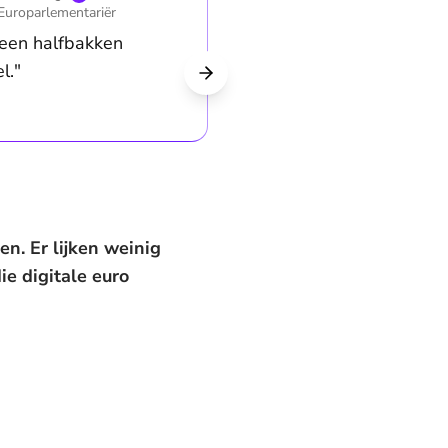
Europarlementariër
s een halfbakken
l."
en. Er lijken weinig
ie digitale euro