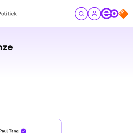
Politiek
©
ANP
nze
Paul
Tang