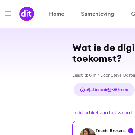
Home
Samenleving
G
Wat is de dig
toekomst?
Leestijd:
6
min
Door
Steve Ooste
16
1
reactie
352
stem
emojis
In dit artikel aan het woord
Teunis
Brosens