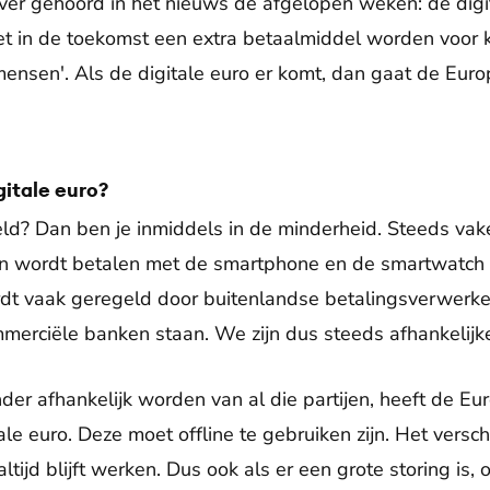
over gehoord in het nieuws de afgelopen weken: de digit
 in de toekomst een extra betaalmiddel worden voor kl
ensen'. Als de digitale euro er komt, dan gaat de Eur
itale euro?
geld? Dan ben je inmiddels in de minderheid. Steeds va
ren wordt betalen met de smartphone en de smartwatch 
ordt vaak geregeld door buitenlandse betalingsverwer
mmerciële banken staan. We zijn dus steeds afhankelijke
er afhankelijk worden van al die partijen, heeft de Eu
le euro. Deze moet offline te gebruiken zijn. Het versc
altijd blijft werken. Dus ook als er een grote storing is