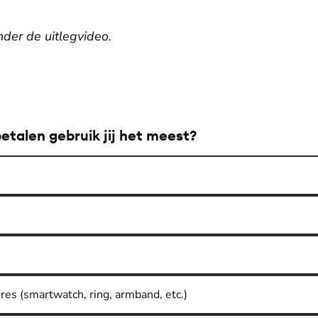
nder de uitlegvideo.
De weergave van deze video vereist jouw toestemming voor
social media cookies.
Toestemmingen aanpassen
etalen gebruik jij het meest?
res (smartwatch, ring, armband, etc.)