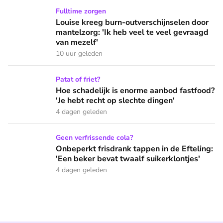
Louise kreeg burn-outverschijnselen door mantelzorg: 'Ik he
Fulltime zorgen
Louise kreeg burn-outverschijnselen door
mantelzorg: 'Ik heb veel te veel gevraagd
van mezelf'
10 uur geleden
Hoe schadelijk is enorme aanbod fastfood? 'Je hebt recht op
Patat of friet?
Hoe schadelijk is enorme aanbod fastfood?
'Je hebt recht op slechte dingen'
4 dagen geleden
Onbeperkt frisdrank tappen in de Efteling: 'Een beker bevat 
Geen verfrissende cola?
Onbeperkt frisdrank tappen in de Efteling:
'Een beker bevat twaalf suikerklontjes'
4 dagen geleden