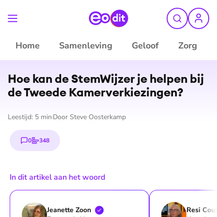
Home
Samenleving
Geloof
Zorg
©
ANP
Hoe kan de StemWijzer je helpen bij
de Tweede Ka­mer­ver­kie­zin­gen?
Leestijd:
5
min
Door
Steve Oosterkamp
0
348
reacties
stemmen
In dit artikel aan het woord
Jeanette
Zoon
Resi
Cou