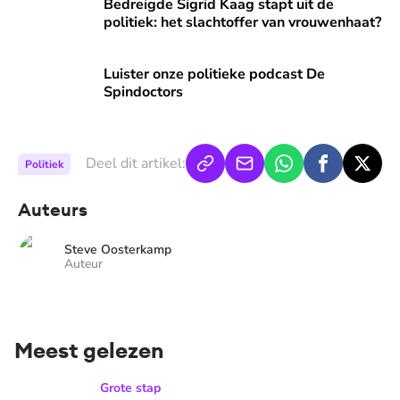
Bedreigde Sigrid Kaag stapt uit de politiek: het slachtoffe
Bedreigde Sigrid Kaag stapt uit de
politiek: het slachtoffer van vrouwenhaat?
Luister onze politieke podcast De Spindoctors
Luister onze politieke podcast De
Spindoctors
Deel dit artikel:
Politiek
Auteurs
Steve Oosterkamp
Auteur
Meest gelezen
Inge emigreert naar Duitsland voor medicijn dochter Nellie
Grote stap