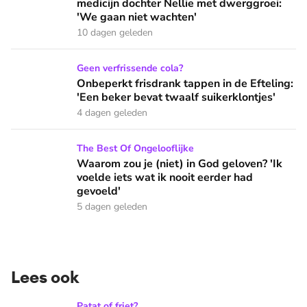
medicijn dochter Nellie met dwerggroei:
'We gaan niet wachten'
10 dagen geleden
Onbeperkt frisdrank tappen in de Efteling: 'Een beker bevat 
Geen verfrissende cola?
Onbeperkt frisdrank tappen in de Efteling:
'Een beker bevat twaalf suikerklontjes'
4 dagen geleden
Waarom zou je (niet) in God geloven? 'Ik voelde iets wat ik 
The Best Of Ongelooflijke
Waarom zou je (niet) in God geloven? 'Ik
voelde iets wat ik nooit eerder had
gevoeld'
5 dagen geleden
Lees ook
Hoe schadelijk is enorme aanbod fastfood? 'Je hebt recht op
Patat of friet?