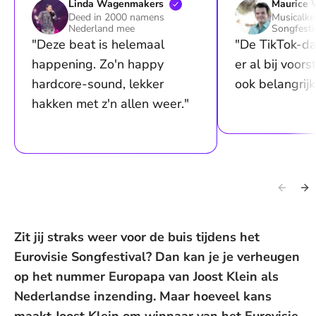
Linda
Wagenmakers
Maurice
Deed in 2000 namens
Musicalke
Nederland mee
Songfesti
"Deze beat is helemaal
"De TikTok-dan
happening. Zo'n happy
er al bij voors
hardcore-sound, lekker
ook belangrijk
hakken met z'n allen weer."
Zit jij straks weer voor de buis tijdens het
Eurovisie Songfestival? Dan kan je je verheugen
op het nummer Europapa van Joost Klein als
Nederlandse inzending. Maar hoeveel kans