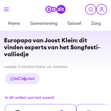
Home
Samenleving
Geloof
Zorg
Europapa van Joost Klein: dit
vinden experts van het Song­fes­ti­
val­lied­je
Leestijd:
5
min
Door
Esther van Adrichem
65
4
2003
emojis
reacties
stemmen
In dit artikel aan het woord