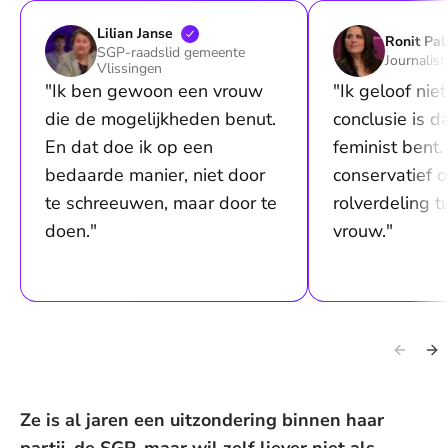
Lilian
Janse
Ronit
Pal
SGP-raadslid gemeente
Journalist
Vlissingen
"Ik ben gewoon een vrouw
"Ik geloof niet
die de mogelijkheden benut.
conclusie is d
En dat doe ik op een
feminist bent.
bedaarde manier, niet door
conservatief 
te schreeuwen, maar door te
rolverdeling 
doen."
vrouw."
Ze is al jaren een uitzondering binnen haar