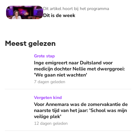
Dit is de week
Dit artikel hoort bij het programma
Dit is de week
Meest gelezen
Inge emigreert naar Duitsland voor medicijn dochter Nellie
Grote stap
Inge emigreert naar Duitsland voor
medicijn dochter Nellie met dwerggroei:
'We gaan niet wachten'
7 dagen geleden
Voor Annemara was de zomervakantie de naarste tijd van het 
Vergeten kind
Voor Annemara was de zomervakantie de
naarste tijd van het jaar: 'School was mijn
veilige plek'
12 dagen geleden