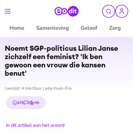
Home
Samenleving
Geloof
Zorg
©
Dit is de week (EO)
Noemt SGP-politicus Lilian Janse
zichzelf een feminist? 'Ik ben
gewoon een vrouw die kansen
benut'
Leestijd:
4
min
Door
Lydia Kruin-Fris
478
5
96
emojis
reacties
stemmen
In dit artikel aan het woord