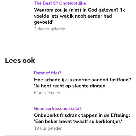
Waarom zou je (niet) in God geloven? 'Ik voelde iets wat ik 
The Best Of Ongelooflijke
Waarom zou je (niet) in God geloven? 'Ik
voelde iets wat ik nooit eerder had
gevoeld'
2 dagen geleden
Lees ook
Hoe schadelijk is enorme aanbod fastfood? 'Je hebt recht op
Patat of friet?
Hoe schadelijk is enorme aanbod fastfood?
'Je hebt recht op slechte dingen'
6 uur geleden
Onbeperkt frisdrank tappen in de Efteling: 'Een beker bevat 
Geen verfrissende cola?
Onbeperkt frisdrank tappen in de Efteling:
'Een beker bevat twaalf suikerklontjes'
19 uur geleden