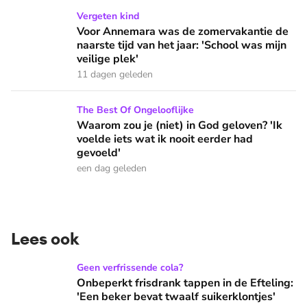
Voor Annemara was de zomervakantie de naarste tijd van het 
Vergeten kind
Voor Annemara was de zomervakantie de
naarste tijd van het jaar: 'School was mijn
veilige plek'
11 dagen geleden
Waarom zou je (niet) in God geloven? 'Ik voelde iets wat ik 
The Best Of Ongelooflijke
Waarom zou je (niet) in God geloven? 'Ik
voelde iets wat ik nooit eerder had
gevoeld'
een dag geleden
Lees ook
Onbeperkt frisdrank tappen in de Efteling: 'Een beker bevat 
Geen verfrissende cola?
Onbeperkt frisdrank tappen in de Efteling:
'Een beker bevat twaalf suikerklontjes'