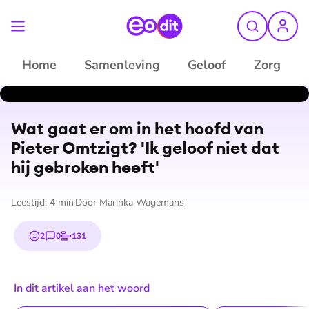
Home
Samenleving
Geloof
Zorg
Wat gaat er om in het hoofd van
Pieter Omtzigt? 'Ik geloof niet dat
hij gebroken heeft'
Leestijd:
4
min
Door
Marinka Wagemans
2
0
131
emojis
reacties
stemmen
In dit artikel aan het woord