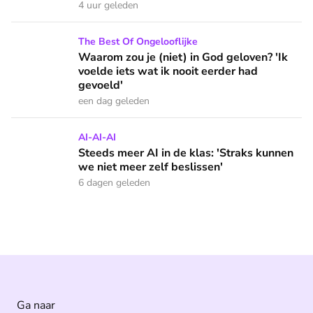
4 uur geleden
Waarom zou je (niet) in God geloven? 'Ik voelde iets wat ik 
The Best Of Ongelooflijke
Waarom zou je (niet) in God geloven? 'Ik
voelde iets wat ik nooit eerder had
gevoeld'
een dag geleden
Steeds meer AI in de klas: 'Straks kunnen we niet meer zelf
AI-AI-AI
Steeds meer AI in de klas: 'Straks kunnen
we niet meer zelf beslissen'
6 dagen geleden
Ga naar