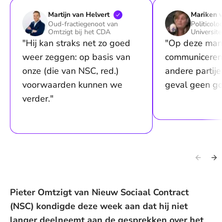
Martijn van
Helvert
Mariken v
Oud-fractiegenoot van
Politicolo
Omtzigt bij het CDA
Universite
"Hij kan straks net zo goed
"Op deze man
weer zeggen: op basis van
communiceren 
onze (die van NSC, red.)
andere partijen
voorwaarden kunnen we
geval geen go
verder."
Pieter Omtzigt van Nieuw Sociaal Contract
(NSC) kondigde deze week aan dat hij niet
langer deelneemt aan de gesprekken over het