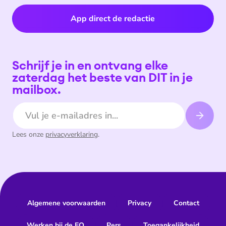
App direct de redactie
Schrijf je in en ontvang elke
zaterdag het beste van DIT in je
mailbox.
E-mailadres
Lees onze
privacyverklaring
.
Algemene voorwaarden
Privacy
Contact
Werken bij de EO
Pers
Toegankelijkheid