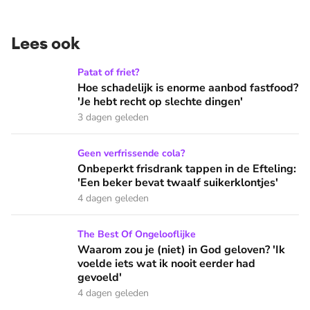
Lees ook
Hoe schadelijk is enorme aanbod fastfood? 'Je hebt recht op
Patat of friet?
Hoe schadelijk is enorme aanbod fastfood?
'Je hebt recht op slechte dingen'
3 dagen geleden
Onbeperkt frisdrank tappen in de Efteling: 'Een beker bevat 
Geen verfrissende cola?
Onbeperkt frisdrank tappen in de Efteling:
'Een beker bevat twaalf suikerklontjes'
4 dagen geleden
Waarom zou je (niet) in God geloven? 'Ik voelde iets wat ik 
The Best Of Ongelooflijke
Waarom zou je (niet) in God geloven? 'Ik
voelde iets wat ik nooit eerder had
gevoeld'
4 dagen geleden