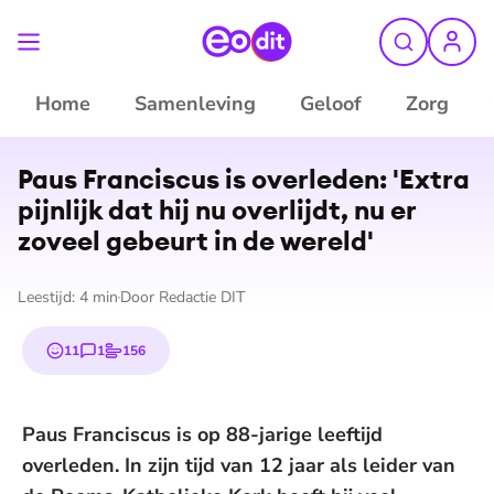
Home
Samenleving
Geloof
Zorg
©
ANP
Paus Franciscus is overleden: 'Extra
pijnlijk dat hij nu overlijdt, nu er
zoveel gebeurt in de wereld'
Leestijd:
4
min
Door
Redactie DIT
11
1
156
emojis
reactie
stem
Paus Franciscus is op 88-jarige leeftijd
overleden. In zijn tijd van 12 jaar als leider van