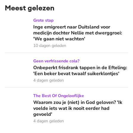
Meest gelezen
Inge emigreert naar Duitsland voor medicijn dochter Nellie
Grote stap
Inge emigreert naar Duitsland voor
medicijn dochter Nellie met dwerggroei:
'We gaan niet wachten'
10 dagen geleden
Onbeperkt frisdrank tappen in de Efteling: 'Een beker bevat 
Geen verfrissende cola?
Onbeperkt frisdrank tappen in de Efteling:
'Een beker bevat twaalf suikerklontjes'
4 dagen geleden
Waarom zou je (niet) in God geloven? 'Ik voelde iets wat ik 
The Best Of Ongelooflijke
Waarom zou je (niet) in God geloven? 'Ik
voelde iets wat ik nooit eerder had
gevoeld'
4 dagen geleden