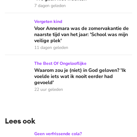
7 dagen geleden
Voor Annemara was de zomervakantie de naarste tijd van het 
Vergeten kind
Voor Annemara was de zomervakantie de
naarste tijd van het jaar: 'School was mijn
veilige plek'
11 dagen geleden
Waarom zou je (niet) in God geloven? 'Ik voelde iets wat ik 
The Best Of Ongelooflijke
Waarom zou je (niet) in God geloven? 'Ik
voelde iets wat ik nooit eerder had
gevoeld'
22 uur geleden
Lees ook
Onbeperkt frisdrank tappen in de Efteling: 'Een beker bevat 
Geen verfrissende cola?