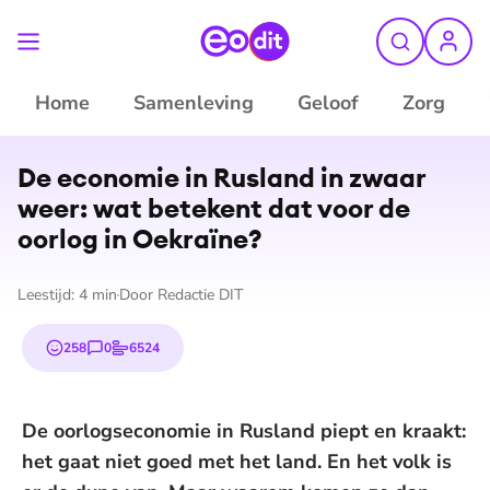
Home
Samenleving
Geloof
Zorg
De economie in Rusland in zwaar
weer: wat betekent dat voor de
oorlog in Oekraïne?
Leestijd:
4
min
Door
Redactie DIT
258
0
6524
emojis
reacties
stemmen
De oorlogseconomie in Rusland piept en kraakt:
het gaat niet goed met het land. En het volk is