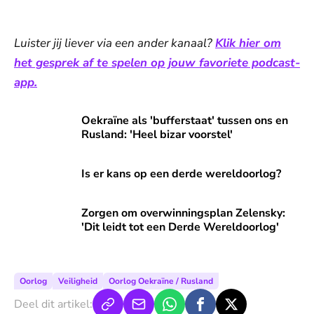
Luister jij liever via een ander kanaal?
Klik hier om
het gesprek af te spelen op jouw favoriete podcast-
app.
Oekraïne als 'bufferstaat' tussen ons en Rusland: 'Heel biza
Oekraïne als 'bufferstaat' tussen ons en
Rusland: 'Heel bizar voorstel'
Is er kans op een derde wereldoorlog?
Is er kans op een derde wereldoorlog?
Zorgen om overwinningsplan Zelensky: 'Dit leidt tot een 
Zorgen om overwinningsplan Zelensky:
'Dit leidt tot een Derde Wereldoorlog'
Oorlog
Veiligheid
Oorlog Oekraïne / Rusland
Deel dit artikel: