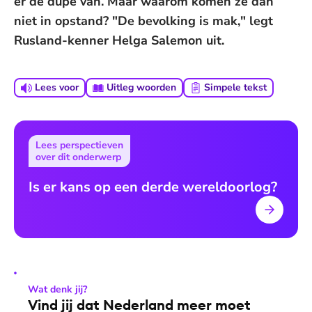
er de dupe van. Maar waarom komen ze dan
niet in opstand? "De bevolking is mak," legt
Rusland-kenner Helga Salemon uit.
Lees voor
Uitleg woorden
Simpele tekst
Lees perspectieven
over dit onderwerp
Is er kans op een derde wereldoorlog?
Wat denk jij?
Vind jij dat Nederland meer moet