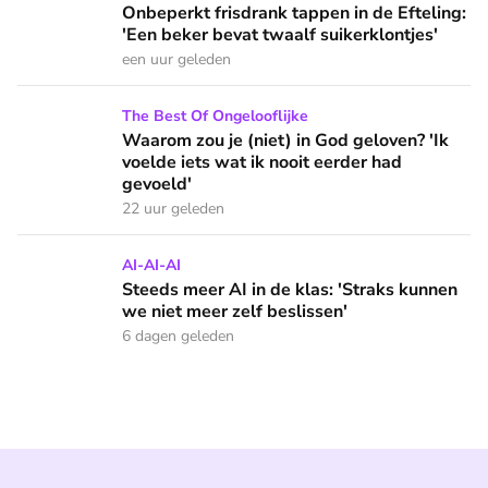
Onbeperkt frisdrank tappen in de Efteling:
'Een beker bevat twaalf suikerklontjes'
een uur geleden
Waarom zou je (niet) in God geloven? 'Ik voelde iets wat ik 
The Best Of Ongelooflijke
Waarom zou je (niet) in God geloven? 'Ik
voelde iets wat ik nooit eerder had
gevoeld'
22 uur geleden
Steeds meer AI in de klas: 'Straks kunnen we niet meer zelf
AI-AI-AI
Steeds meer AI in de klas: 'Straks kunnen
we niet meer zelf beslissen'
6 dagen geleden