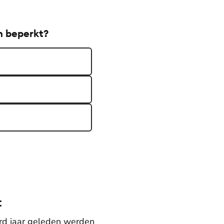
n beperkt?
t
rd jaar geleden werden