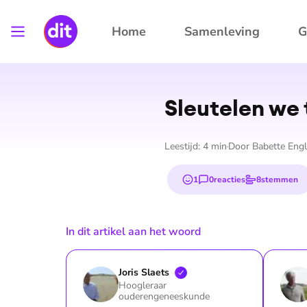
Home
Samenleving
G
Sleutelen we 
Leestijd:
4
min
Door
Babette Engl
1
0
reacties
8
stemmen
emoji
In dit artikel aan het woord
Joris
Slaets
Hoogleraar
ouderengeneeskunde