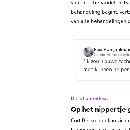
voor doorbehandelen. Pa
behandeling begint, verte
van alle behandelingen 
Faiz Ramjankha
Cardiothoracaal chi
"Ik zou nieuwe tec
mee kunnen helpen 
:
Dit is hun verhaal
Op het nippertje g
Cort Beckmann kan zich n
toevoegen aan iemands lev