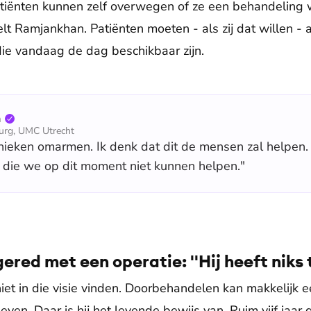
tiënten kunnen zelf overwegen of ze een behandeling 
lt Ramjankhan. Patiënten moeten - als zij dat willen - a
die vandaag de dag beschikbaar zijn.
n
rurg, UMC Utrecht
hnieken omarmen. Ik denk dat dit de mensen zal helpen
die we op dit moment niet kunnen helpen."
ered met een operatie: ''Hij heeft niks t
iet in die visie vinden. Doorbehandelen kan makkelijk 
en. Daar is hij het levende bewijs van. Ruim vijf jaar 