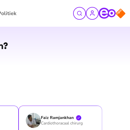
Politiek
n?
Faiz
Ramjankhan
Cardiothoracaal chirurg