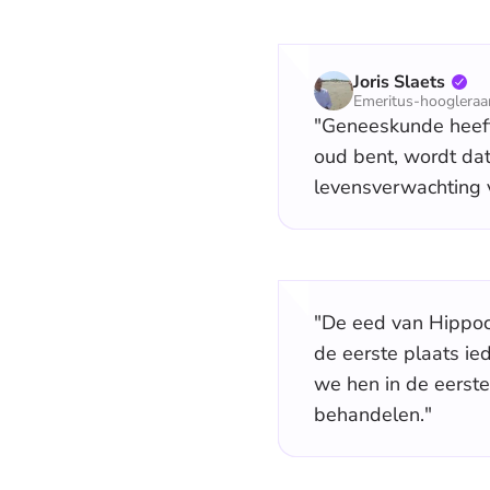
Joris Slaets
Emeritus-hooglera
"Geneeskunde heeft 
oud bent, wordt dat
levensverwachting v
"De eed van Hippocra
de eerste plaats ie
we hen in de eerste
behandelen."