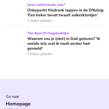
Onbeperkt frisdrank tappen in de Efteling: 'Een beker bevat 
Geen verfrissende cola?
Onbeperkt frisdrank tappen in de Efteling:
'Een beker bevat twaalf suikerklontjes'
2 dagen geleden
Waarom zou je (niet) in God geloven? 'Ik voelde iets wat ik 
The Best Of Ongelooflijke
Waarom zou je (niet) in God geloven? 'Ik
voelde iets wat ik nooit eerder had
gevoeld'
3 dagen geleden
Ga naar
Homepage