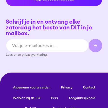
Schrijf je in en ontvang elke
zaterdag het beste van DIT in je
mailbox.
E-mailadres
Lees onze
privacyverklaring
.
Algemene voorwaarden
Privacy
Contact
Werken bij de EO
Pers
Toegankelijkheid