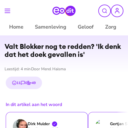
Home
Samenleving
Geloof
Zorg
Valt Blokker nog te redden? 'Ik denk
dat het doek gevallen is'
Leestijd:
4
min
Door
Merel Haisma
11
0
49
emojis
reacties
stemmen
In dit artikel aan het woord
Dirk
Mulder
Gertjan
S