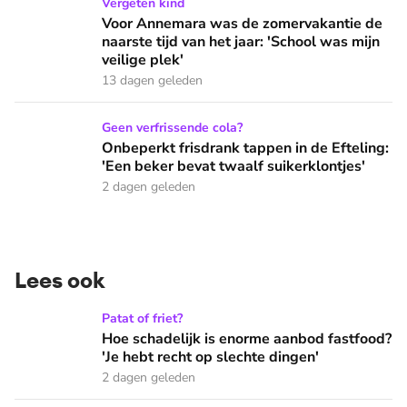
Voor Annemara was de zomervakantie de naarste tijd van het 
Vergeten kind
Voor Annemara was de zomervakantie de
naarste tijd van het jaar: 'School was mijn
veilige plek'
13 dagen geleden
Onbeperkt frisdrank tappen in de Efteling: 'Een beker bevat 
Geen verfrissende cola?
Onbeperkt frisdrank tappen in de Efteling:
'Een beker bevat twaalf suikerklontjes'
2 dagen geleden
Lees ook
Hoe schadelijk is enorme aanbod fastfood? 'Je hebt recht op
Patat of friet?
Hoe schadelijk is enorme aanbod fastfood?
'Je hebt recht op slechte dingen'
2 dagen geleden