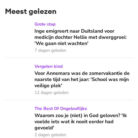
Meest gelezen
Inge emigreert naar Duitsland voor medicijn dochter Nellie
Grote stap
Inge emigreert naar Duitsland voor
medicijn dochter Nellie met dwerggroei:
'We gaan niet wachten'
7 dagen geleden
Voor Annemara was de zomervakantie de naarste tijd van het 
Vergeten kind
Voor Annemara was de zomervakantie de
naarste tijd van het jaar: 'School was mijn
veilige plek'
12 dagen geleden
Waarom zou je (niet) in God geloven? 'Ik voelde iets wat ik 
The Best Of Ongelooflijke
Waarom zou je (niet) in God geloven? 'Ik
voelde iets wat ik nooit eerder had
gevoeld'
2 dagen geleden