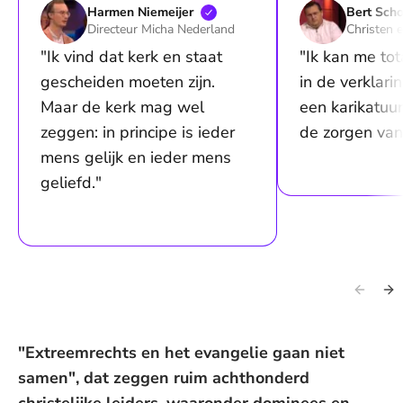
Harmen
Niemeijer
Bert
Scho
Directeur Micha Nederland
Christen
"Ik vind dat kerk en staat
"Ik kan me tot
gescheiden moeten zijn.
in de verklari
Maar de kerk mag wel
een karikatuu
zeggen: in principe is ieder
de zorgen va
mens gelijk en ieder mens
geliefd."
"Extreemrechts en het evangelie gaan niet
samen", dat zeggen ruim achthonderd