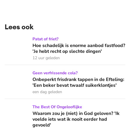
Lees ook
Hoe schadelijk is enorme aanbod fastfood? 'Je hebt recht op
Patat of friet?
Hoe schadelijk is enorme aanbod fastfood?
'Je hebt recht op slechte dingen'
12 uur geleden
Onbeperkt frisdrank tappen in de Efteling: 'Een beker bevat 
Geen verfrissende cola?
Onbeperkt frisdrank tappen in de Efteling:
'Een beker bevat twaalf suikerklontjes'
een dag geleden
Waarom zou je (niet) in God geloven? 'Ik voelde iets wat ik 
The Best Of Ongelooflijke
Waarom zou je (niet) in God geloven? 'Ik
voelde iets wat ik nooit eerder had
gevoeld'