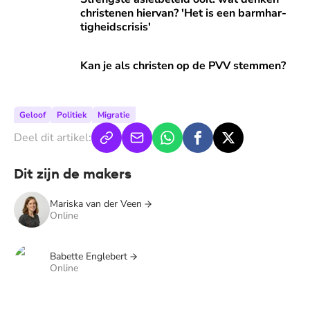
christenen hiervan? 'Het is een barm­har­
tig­heids­cri­sis'
Kan je als christen op de PVV stemmen?
Kan je als christen op de PVV stemmen?
Geloof
Politiek
Migratie
Deel dit artikel:
Dit zijn de makers
Mariska van der Veen
Online
Babette Englebert
Online