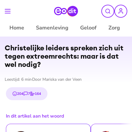
Home
Samenleving
Geloof
Zorg
©
ANP
Christelijke leiders spreken zich uit
tegen ex­treem­rechts: maar is dat
wel nodig?
Leestijd:
6
min
Door
Mariska van der Veen
204
7
164
emojis
reacties
stemmen
In dit artikel aan het woord