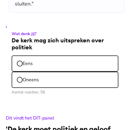
sluiten."
Wat denk jij?
De kerk mag zich uitspreken over
politiek
Eens
Oneens
Aantal reacties:
56
:
Dit vindt het DIT-panel
'De kerk moet politiek en geloof