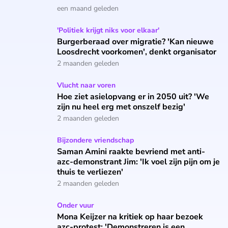
een maand geleden
Burgerberaad over migratie? 'Kan nieuwe Loosdrecht voorko
'Politiek krijgt niks voor elkaar'
Burgerberaad over migratie? 'Kan nieuwe
Loosdrecht voorkomen', denkt organisator
2 maanden geleden
Hoe ziet asielopvang er in 2050 uit? 'We zijn nu heel erg me
Vlucht naar voren
Hoe ziet asielopvang er in 2050 uit? 'We
zijn nu heel erg met onszelf bezig'
2 maanden geleden
Saman Amini raakte bevriend met anti-azc-demonstrant Jim: 'Ik
Bijzondere vriendschap
Saman Amini raakte bevriend met anti-
azc-demonstrant Jim: 'Ik voel zijn pijn om je
thuis te verliezen'
2 maanden geleden
Mona Keijzer na kritiek op haar bezoek azc-protest: 'Demonst
Onder vuur
Mona Keijzer na kritiek op haar bezoek
azc-protest: 'Demonstreren is een