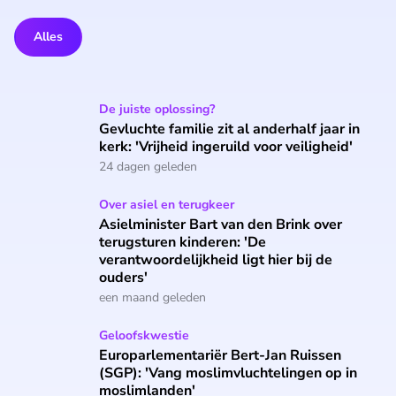
Alles
Gevluchte familie zit al anderhalf jaar in kerk: 'Vrijheid inger
De juiste oplossing?
Gevluchte familie zit al anderhalf jaar in
kerk: 'Vrijheid ingeruild voor veiligheid'
24 dagen geleden
Asielminister Bart van den Brink over terugsturen kinderen: 
Over asiel en terugkeer
Asielminister Bart van den Brink over
terugsturen kinderen: 'De
verantwoordelijkheid ligt hier bij de
ouders'
een maand geleden
Europarlementariër Bert-Jan Ruissen (SGP): 'Vang moslimvl
Geloofskwestie
Europarlementariër Bert-Jan Ruissen
(SGP): 'Vang moslimvluchtelingen op in
moslimlanden'