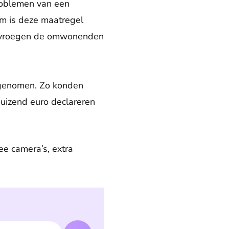
roblemen van een
m is deze maatregel
k vroegen de omwonenden
 genomen. Zo konden
uizend euro declareren
e camera’s, extra