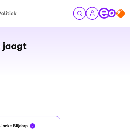
Politiek
©
ANP
 jaagt
Lineke
Blijdorp