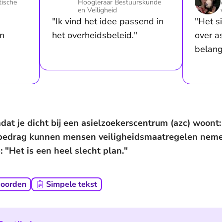
tische
Hoogleraar Bestuurskunde
en Veiligheid
"Ik vind het idee passend in
"Het s
n
het overheidsbeleid."
over a
belangr
dat je dicht bij een asielzoekerscentrum (azc) woont
bedrag kunnen mensen veiligheidsmaatregelen nemen. 
 "Het is een heel slecht plan."
woorden
Simpele tekst