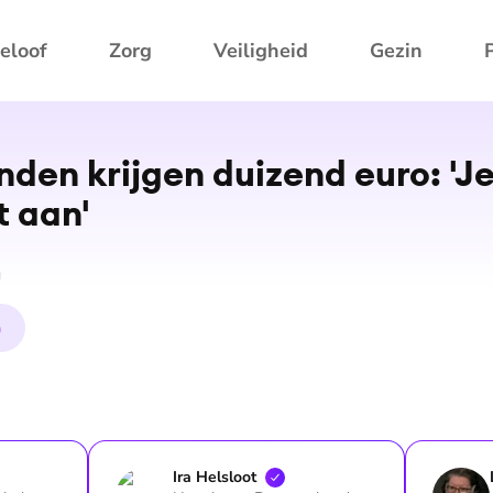
eloof
Zorg
Veiligheid
Gezin
en krijgen duizend euro: 'Je
 aan'
g
n
Ira
Helsloot