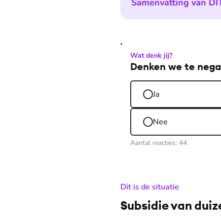
Samenvatting van DIT
Wat denk jij?
Denken we te negat
Ja
Nee
Aantal reacties:
44
:
Dit is de situatie
Subsidie van duiz