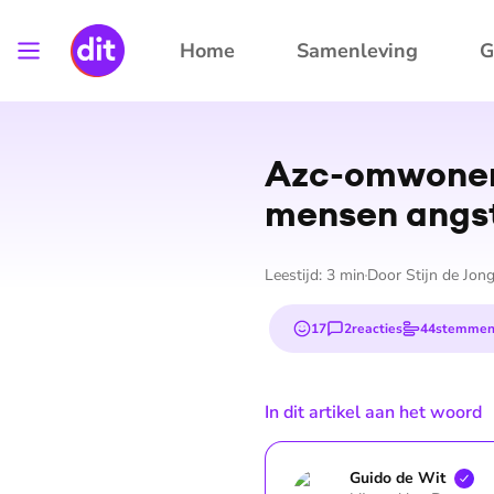
Home
Samenleving
G
Azc-omwonend
mensen angst
Leestijd:
3
min
Door
Stijn de Jon
17
2
reacties
44
stemme
emojis
In dit artikel aan het woord
Guido de
Wit