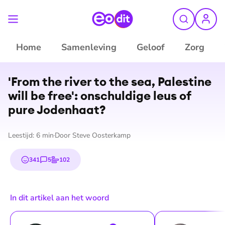
Home
Samenleving
Geloof
Zorg
©
ANP
'From the river to the sea, Palestine
will be free': onschuldige leus of
pure Jodenhaat?
Leestijd:
6
min
Door
Steve Oosterkamp
341
5
102
emojis
reacties
stemmen
In dit artikel aan het woord