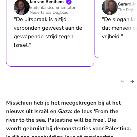
Jan van
Benthem
Gerard
J
Buitenlandcommentator
The Right
Nederlands Dagblad
"De uitspraak is altijd
"De slogan ko
verbonden geweest aan de
dat mensen o
gewapende strijd tegen
vrijheid."
Israël."
Misschien heb je het meegekregen bij al het
nieuws uit Israël en Gaza: de leus 'From the
river to the sea, Palestine will be free'. Die
wordt gebruikt bij demonstraties voor Palestina.