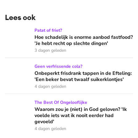
Lees ook
Hoe schadelijk is enorme aanbod fastfood? 'Je hebt recht op
Patat of friet?
Hoe schadelijk is enorme aanbod fastfood?
'Je hebt recht op slechte dingen'
3 dagen geleden
Onbeperkt frisdrank tappen in de Efteling: 'Een beker bevat 
Geen verfrissende cola?
Onbeperkt frisdrank tappen in de Efteling:
'Een beker bevat twaalf suikerklontjes'
4 dagen geleden
Waarom zou je (niet) in God geloven? 'Ik voelde iets wat ik 
The Best Of Ongelooflijke
Waarom zou je (niet) in God geloven? 'Ik
voelde iets wat ik nooit eerder had
gevoeld'
4 dagen geleden