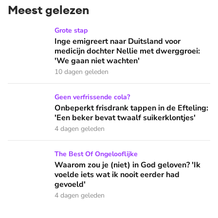
Meest gelezen
Inge emigreert naar Duitsland voor medicijn dochter Nellie
Grote stap
Inge emigreert naar Duitsland voor
medicijn dochter Nellie met dwerggroei:
'We gaan niet wachten'
10 dagen geleden
Onbeperkt frisdrank tappen in de Efteling: 'Een beker bevat 
Geen verfrissende cola?
Onbeperkt frisdrank tappen in de Efteling:
'Een beker bevat twaalf suikerklontjes'
4 dagen geleden
Waarom zou je (niet) in God geloven? 'Ik voelde iets wat ik 
The Best Of Ongelooflijke
Waarom zou je (niet) in God geloven? 'Ik
voelde iets wat ik nooit eerder had
gevoeld'
4 dagen geleden