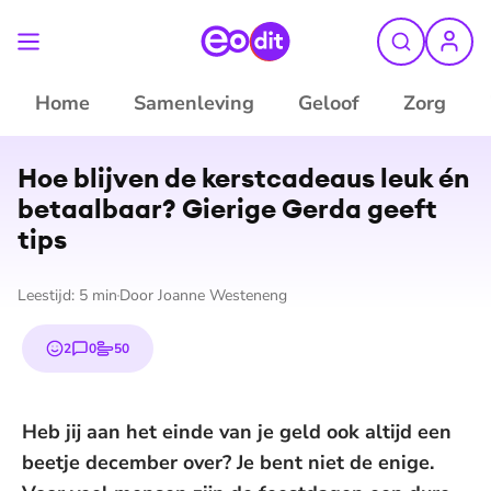
Home
Samenleving
Geloof
Zorg
©
Pexels
Hoe blijven de kerstcadeaus leuk én
betaalbaar? Gierige Gerda geeft
tips
Leestijd:
5
min
Door
Joanne Westeneng
2
0
50
emojis
reacties
stemmen
Heb jij aan het einde van je geld ook altijd een
beetje december over? Je bent niet de enige.