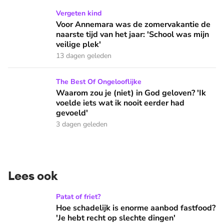
Voor Annemara was de zomervakantie de naarste tijd van het 
Vergeten kind
Voor Annemara was de zomervakantie de
naarste tijd van het jaar: 'School was mijn
veilige plek'
13 dagen geleden
Waarom zou je (niet) in God geloven? 'Ik voelde iets wat ik 
The Best Of Ongelooflijke
Waarom zou je (niet) in God geloven? 'Ik
voelde iets wat ik nooit eerder had
gevoeld'
3 dagen geleden
Lees ook
Hoe schadelijk is enorme aanbod fastfood? 'Je hebt recht op
Patat of friet?
Hoe schadelijk is enorme aanbod fastfood?
'Je hebt recht op slechte dingen'