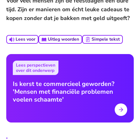
Voor veel mensen zijn de feestdagen een dure
tijd. Zijn er manieren om écht leuke cadeaus te
kopen zonder dat je bakken met geld uitgeeft?
Lees voor
Uitleg woorden
Simpele tekst
Lees perspectieven
over dit onderwerp
Is kerst te commercieel geworden?
'Mensen met financiële problemen
voelen schaamte'