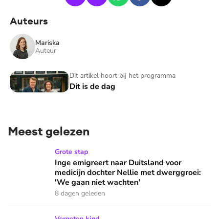
Auteurs
Mariska
Auteur
Dit is de dag
Dit artikel hoort bij het programma
Dit is de dag
Meest gelezen
Inge emigreert naar Duitsland voor medicijn dochter Nellie
Grote stap
Inge emigreert naar Duitsland voor
medicijn dochter Nellie met dwerggroei:
'We gaan niet wachten'
8 dagen geleden
Voor Annemara was de zomervakantie de naarste tijd van het 
Vergeten kind