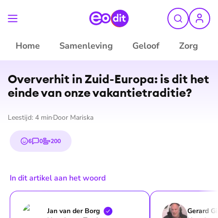
Home
Samenleving
Geloof
Zorg
©
ANP
Oververhit in Zuid-Europa: is dit het
einde van onze va­kan­tie­tra­di­tie?
Leestijd:
4
min
Door
Mariska
6
0
200
emojis
reacties
stemmen
In dit artikel aan het woord
Jan van der
Borg
Gerard
Gi