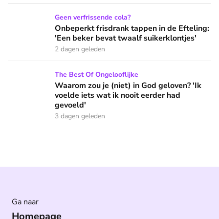
Onbeperkt frisdrank tappen in de Efteling: 'Een beker bevat 
Geen verfrissende cola?
Onbeperkt frisdrank tappen in de Efteling:
'Een beker bevat twaalf suikerklontjes'
2 dagen geleden
Waarom zou je (niet) in God geloven? 'Ik voelde iets wat ik 
The Best Of Ongelooflijke
Waarom zou je (niet) in God geloven? 'Ik
voelde iets wat ik nooit eerder had
gevoeld'
3 dagen geleden
Ga naar
Homepage