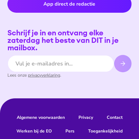
App direct de redactie
Schrijf je in en ontvang elke
zaterdag het beste van DIT in je
mailbox.
E-mailadres
Lees onze
privacyverklaring
.
Algemene voorwaarden
Privacy
Contact
Werken bij de EO
Pers
Toegankelijkheid