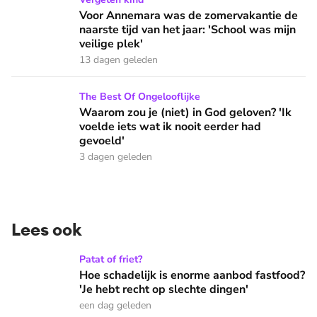
Voor Annemara was de zomervakantie de
naarste tijd van het jaar: 'School was mijn
veilige plek'
13 dagen geleden
Waarom zou je (niet) in God geloven? 'Ik voelde iets wat ik 
The Best Of Ongelooflijke
Waarom zou je (niet) in God geloven? 'Ik
voelde iets wat ik nooit eerder had
gevoeld'
3 dagen geleden
Lees ook
Hoe schadelijk is enorme aanbod fastfood? 'Je hebt recht op
Patat of friet?
Hoe schadelijk is enorme aanbod fastfood?
'Je hebt recht op slechte dingen'
een dag geleden