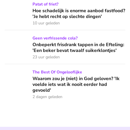
Hoe schadelijk is enorme aanbod fastfood? 'Je hebt recht op
Patat of friet?
Hoe schadelijk is enorme aanbod fastfood?
'Je hebt recht op slechte dingen'
10 uur geleden
Onbeperkt frisdrank tappen in de Efteling: 'Een beker bevat 
Geen verfrissende cola?
Onbeperkt frisdrank tappen in de Efteling:
'Een beker bevat twaalf suikerklontjes'
23 uur geleden
Waarom zou je (niet) in God geloven? 'Ik voelde iets wat ik 
The Best Of Ongelooflijke
Waarom zou je (niet) in God geloven? 'Ik
voelde iets wat ik nooit eerder had
gevoeld'
2 dagen geleden