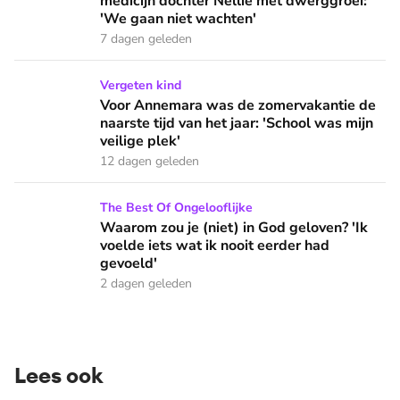
medicijn dochter Nellie met dwerggroei:
'We gaan niet wachten'
7 dagen geleden
Voor Annemara was de zomervakantie de naarste tijd van het 
Vergeten kind
Voor Annemara was de zomervakantie de
naarste tijd van het jaar: 'School was mijn
veilige plek'
12 dagen geleden
Waarom zou je (niet) in God geloven? 'Ik voelde iets wat ik 
The Best Of Ongelooflijke
Waarom zou je (niet) in God geloven? 'Ik
voelde iets wat ik nooit eerder had
gevoeld'
2 dagen geleden
Lees ook