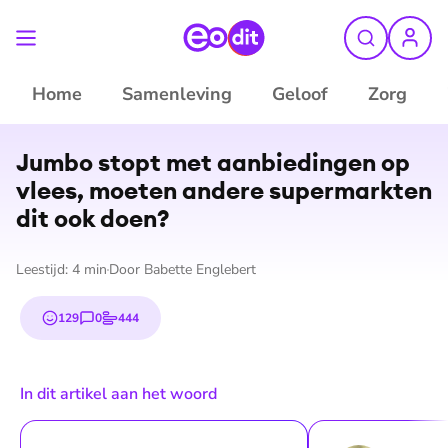
Home
Samenleving
Geloof
Zorg
Jumbo stopt met aanbiedingen op
vlees, moeten andere supermarkten
dit ook doen?
Leestijd:
4
min
Door
Babette Englebert
129
0
444
emojis
reacties
stemmen
In dit artikel aan het woord