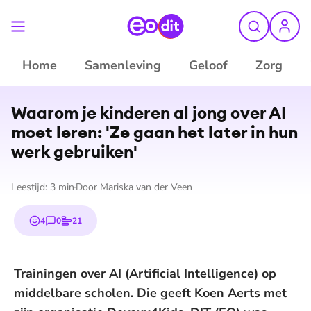
Home
Samenleving
Geloof
Zorg
©
ANP
Waarom je kinderen al jong over AI
moet leren: 'Ze gaan het later in hun
werk gebruiken'
Leestijd:
3
min
Door
Mariska van der Veen
4
0
21
emojis
reacties
stemmen
Trainingen over AI (Artificial Intelligence) op
middelbare scholen. Die geeft Koen Aerts met