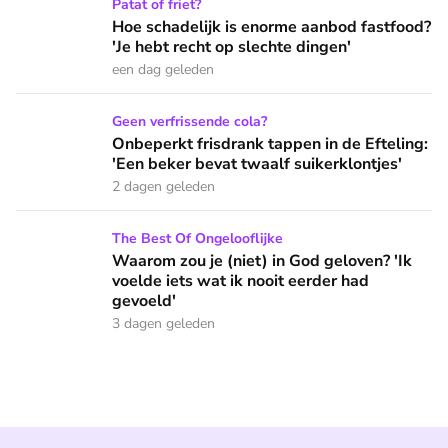
Hoe schadelijk is enorme aanbod fastfood? 'Je hebt recht op
Patat of friet?
Hoe schadelijk is enorme aanbod fastfood?
'Je hebt recht op slechte dingen'
een dag geleden
Onbeperkt frisdrank tappen in de Efteling: 'Een beker bevat 
Geen verfrissende cola?
Onbeperkt frisdrank tappen in de Efteling:
'Een beker bevat twaalf suikerklontjes'
2 dagen geleden
Waarom zou je (niet) in God geloven? 'Ik voelde iets wat ik 
The Best Of Ongelooflijke
Waarom zou je (niet) in God geloven? 'Ik
voelde iets wat ik nooit eerder had
gevoeld'
3 dagen geleden