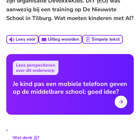
zijn organisatie Devoxx4Kids. DIT (EO) was
aanwezig bij een training op De Nieuwste
School in Tilburg. Wat moeten kinderen met AI?
Lees voor
Uitleg woorden
Simpele tekst
Lees perspectieven
over dit onderwerp
Je kind pas een mobiele telefoon geven
op de middelbare school: goed idee?
Wat denk jij?