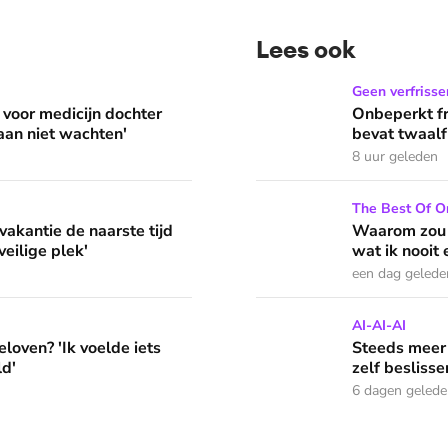
Lees ook
 dochter Nellie met dwerggroei: 'We gaan niet wachten'
Onbeperkt frisdrank tappen 
Geen verfrisse
 voor medicijn dochter
Onbeperkt fr
aan niet wachten'
bevat twaalf
8 uur geleden
e tijd van het jaar: 'School was mijn veilige plek'
Waarom zou je (niet) in Go
The Best Of On
kantie de naarste tijd
Waarom zou j
veilige plek'
wat ik nooit
een dag gelede
lde iets wat ik nooit eerder had gevoeld'
Steeds meer AI in de klas:
AI-AI-AI
loven? 'Ik voelde iets
Steeds meer 
ld'
zelf beslisse
6 dagen geled