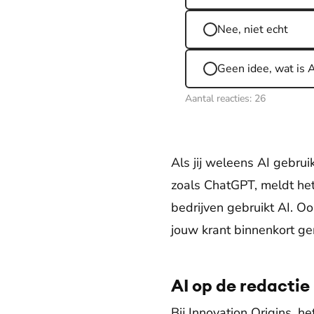
Nee, niet echt
Geen idee, wat is A
Aantal reacties:
26
Als jij weleens AI gebrui
zoals ChatGPT, meldt he
bedrijven gebruikt AI. Oo
jouw krant binnenkort g
AI op de redactie
Bij Innovation Origins, h