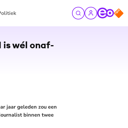
Politiek
©
Pexels
is wél on­af­
aar jaar geleden zou een
journalist binnen twee