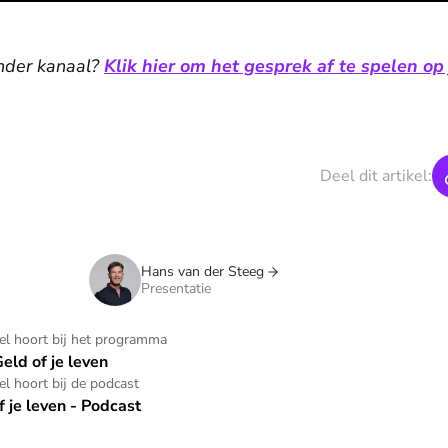
 ander kanaal?
Klik hier om het gesprek af te spelen op
Deel dit artikel:
Hans van der Steeg
Presentatie
kel hoort bij het programma
Geld of je leven
kel hoort bij de podcast
f je leven - Podcast