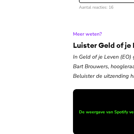
Aantal reacties:
16
:
Meer weten?
Luister Geld of je
In Geld of je Leven (EO)
Bart Brouwers, hoogleraar
Beluister de uitzending h
De weergave van Spotify ve