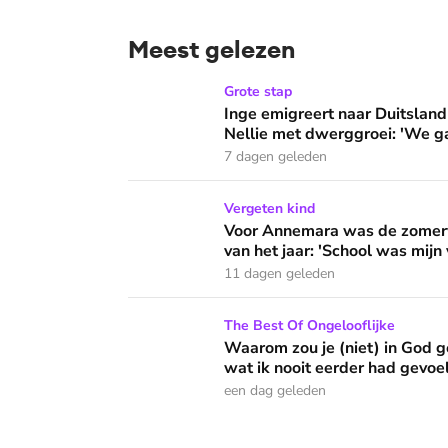
Meest gelezen
Inge emigreert naar Duitsland voor medicijn
Grote stap
Inge emigreert naar Duitsland
Nellie met dwerggroei: 'We g
7 dagen geleden
Voor Annemara was de zomervakantie de naarst
Vergeten kind
Voor Annemara was de zomerva
van het jaar: 'School was mijn 
11 dagen geleden
Waarom zou je (niet) in God geloven? 'Ik voe
The Best Of Ongelooflijke
Waarom zou je (niet) in God ge
wat ik nooit eerder had gevoe
een dag geleden