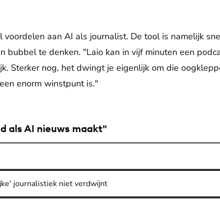
 voordelen aan AI als journalist. De tool is namelijk sn
un bubbel te denken. "Laio kan in vijf minuten een pod
ijk. Sterker nog, het dwingt je eigenlijk om die oogklepp
 een enorm winstpunt is."
oed als AI nieuws maakt"
ke' journalistiek niet verdwijnt