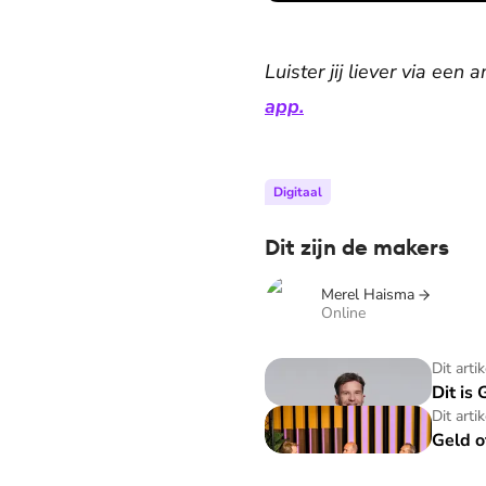
Luister jij liever via een
app.
Digitaal
Dit zijn de makers
Merel Haisma
Online
Dit is Geld of je leven
Dit arti
Dit is 
Geld of je leven - Podcast
Dit arti
Geld o