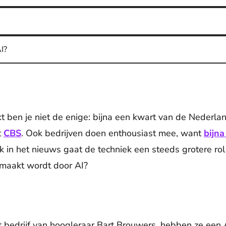
I?
kt ben je niet de enige: bijna een kwart van de Nederla
t
CBS
. Ook bedrijven doen enthousiast mee, want
bijna
k in het nieuws gaat de techniek een steeds grotere rol 
emaakt wordt door AI?
et bedrijf van hoogleraar Bart Brouwers, hebben ze een 