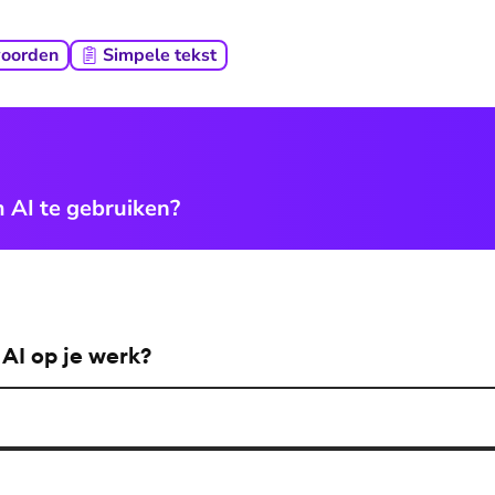
woorden
Simpele tekst
m AI te gebruiken?
 AI op je werk?