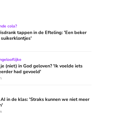
in de Efteling: 'Een beker bevat twaalf suikerklontjes'
nde cola?
isdrank tappen in de Efteling: 'Een beker
 suikerklontjes'
d geloven? 'Ik voelde iets wat ik nooit eerder had gevoeld'
gelooflijke
e (niet) in God geloven? 'Ik voelde iets
 eerder had gevoeld'
n
 'Straks kunnen we niet meer zelf beslissen'
AI in de klas: 'Straks kunnen we niet meer
n'
en