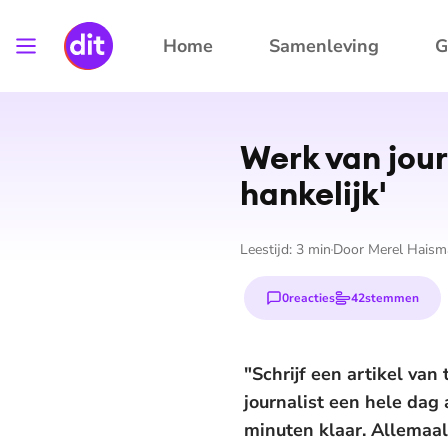
Home
Samenleving
G
Werk van journ
han­ke­lijk'
Leestijd:
3
min
Door
Merel Haism
0
reacties
42
stemmen
"Schrijf een artikel va
journalist een hele dag
minuten klaar. Allemaal 