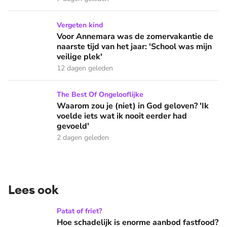
Voor Annemara was de zomervakantie de naarste tijd van het 
Vergeten kind
Voor Annemara was de zomervakantie de
naarste tijd van het jaar: 'School was mijn
veilige plek'
12 dagen geleden
Waarom zou je (niet) in God geloven? 'Ik voelde iets wat ik 
The Best Of Ongelooflijke
Waarom zou je (niet) in God geloven? 'Ik
voelde iets wat ik nooit eerder had
gevoeld'
2 dagen geleden
Lees ook
Hoe schadelijk is enorme aanbod fastfood? 'Je hebt recht op
Patat of friet?
Hoe schadelijk is enorme aanbod fastfood?