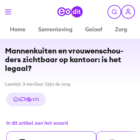
Home
Samenleving
Geloof
Zorg
©
ANP
Mannenkuiten en vrou­wen­schou­
ders zichtbaar op kantoor: is het
legaal?
Leestijd:
3
min
Door
Stijn de Jong
1
0
171
emoji
reacties
stemmen
In dit artikel aan het woord