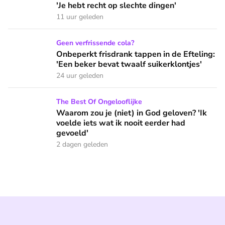
'Je hebt recht op slechte dingen'
11 uur geleden
Onbeperkt frisdrank tappen in de Efteling: 'Een beker bevat 
Geen verfrissende cola?
Onbeperkt frisdrank tappen in de Efteling:
'Een beker bevat twaalf suikerklontjes'
24 uur geleden
Waarom zou je (niet) in God geloven? 'Ik voelde iets wat ik 
The Best Of Ongelooflijke
Waarom zou je (niet) in God geloven? 'Ik
voelde iets wat ik nooit eerder had
gevoeld'
2 dagen geleden