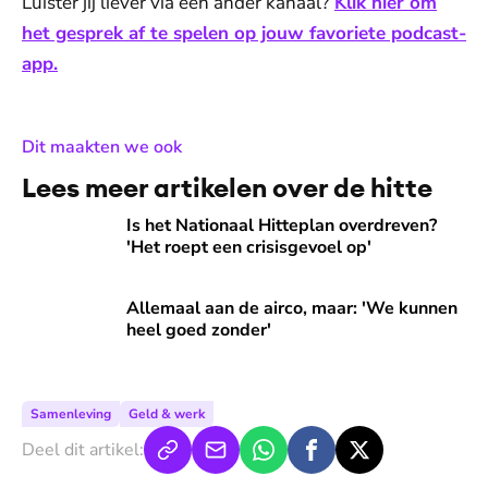
Luister jij liever via een ander kanaal?
Klik hier om
het gesprek af te spelen op jouw favoriete podcast-
app.
:
Dit maakten we ook
Lees meer artikelen over de hitte
Is het Nationaal Hitteplan overdreven? 'Het roept een crisi
Is het Nationaal Hitteplan overdreven?
'Het roept een crisisgevoel op'
Allemaal aan de airco, maar: 'We kunnen heel goed zonder'
Allemaal aan de airco, maar: 'We kunnen
heel goed zonder'
Samenleving
Geld & werk
Deel dit artikel: