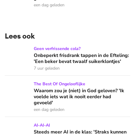
een dag geleden
Lees ook
Onbeperkt frisdrank tappen in de Efteling: 'Een beker bevat 
Geen verfrissende cola?
Onbeperkt frisdrank tappen in de Efteling:
'Een beker bevat twaalf suikerklontjes'
7 uur geleden
Waarom zou je (niet) in God geloven? 'Ik voelde iets wat ik 
The Best Of Ongelooflijke
Waarom zou je (niet) in God geloven? 'Ik
voelde iets wat ik nooit eerder had
gevoeld'
een dag geleden
Steeds meer AI in de klas: 'Straks kunnen we niet meer zelf
AI-AI-AI
Steeds meer AI in de klas: 'Straks kunnen