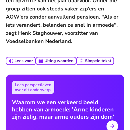
ten opzichte van het jaar daarvoor. Onder die
groep zitten ook steeds vaker zzp'ers en
AOW'ers zonder aanvullend pensioen. "Als er
iets verandert, belanden ze snel in armoede",
zegt Henk Staghouwer, voorzitter van
Voedselbanken Nederland.
Lees voor
Uitleg woorden
Simpele tekst
Lees perspectieven
over dit onderwerp
Waarom we een verkeerd beeld
hebben van armoede: 'Arme kinderen
zijn zielig, maar arme ouders zijn dom'