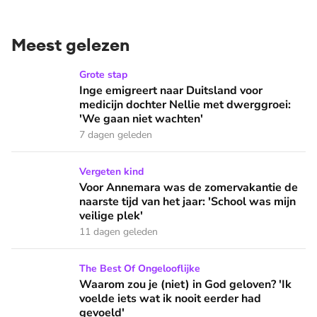
Meest gelezen
Inge emigreert naar Duitsland voor medicijn dochter Nellie
Grote stap
Inge emigreert naar Duitsland voor
medicijn dochter Nellie met dwerggroei:
'We gaan niet wachten'
7 dagen geleden
Voor Annemara was de zomervakantie de naarste tijd van het 
Vergeten kind
Voor Annemara was de zomervakantie de
naarste tijd van het jaar: 'School was mijn
veilige plek'
11 dagen geleden
Waarom zou je (niet) in God geloven? 'Ik voelde iets wat ik 
The Best Of Ongelooflijke
Waarom zou je (niet) in God geloven? 'Ik
voelde iets wat ik nooit eerder had
gevoeld'