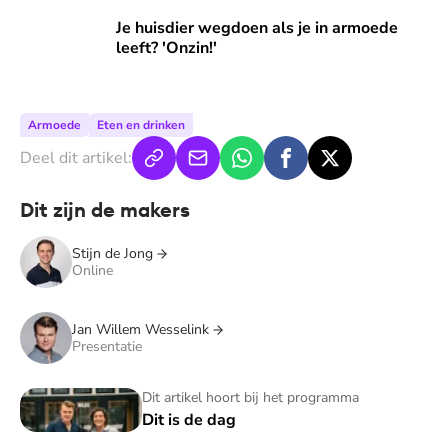
Je huisdier wegdoen als je in armoede leeft? 'Onzin!'
Je huisdier wegdoen als je in armoede
leeft? 'Onzin!'
Armoede
Eten en drinken
Deel dit artikel:
Dit zijn de makers
Stijn de Jong
Online
Jan Willem Wesselink
Presentatie
Dit is de dag
Dit artikel hoort bij het programma
Dit is de dag