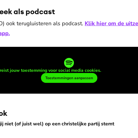
week als podcast
O) ook terugluisteren als podcast.
Klik hier om de uitz
app.
reist jouw toestemming voor social media cookies.
Toestemmingen aanpassen
ok
st wel) op een christelijke partij stemt
ij niet (of juist wel) op een christelijke partij stemt