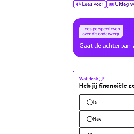
Lees voor
Uitleg 
Lees perspectieven
over dit onderwerp
Gaat de achterban
Wat denk jij?
Heb jij financiële 
Ja
Nee