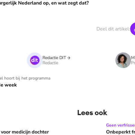
land op, en wat zegt dat?
rgerlijk Nederland op, en wat zegt dat?
Deel dit artikel:
Redactie DIT
Ma
Redactie
Pr
kel hoort bij het programma
 de week
Lees ook
 dochter Nellie met dwerggroei: 'We gaan niet wachten'
Onbeperkt frisdrank tappen 
Geen verfrisse
 voor medicijn dochter
Onbeperkt fr