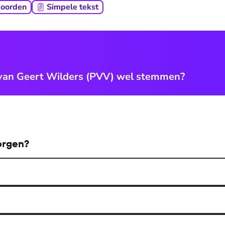
woorden
Simpele tekst
 van Geert Wilders (PVV) wel stemmen?
zorgen?