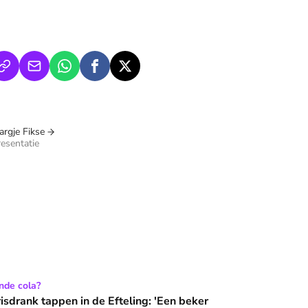
rgje Fikse
esentatie
in de Efteling: 'Een beker bevat twaalf suikerklontjes'
nde cola?
isdrank tappen in de Efteling: 'Een beker