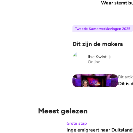
Waar stemt burgerlijk Neder
Waar stemt bu
Tweede Kamerverkiezingen 2025
Dit zijn de makers
Ilse Kwint
Online
Dit is de week
Dit arti
Dit is
Meest gelezen
Inge emigreert naar Duitsland voor medicijn
Grote stap
Inge emigreert naar Duitsland