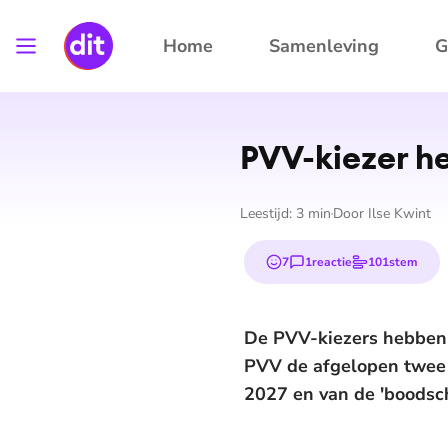
Home
Samenleving
G
PVV-kiezer h
Leestijd:
3
min
Door
Ilse Kwint
7
1
reactie
101
stem
emojis
De PVV-kiezers hebben v
PVV de afgelopen twee j
2027 en van de 'boodsc