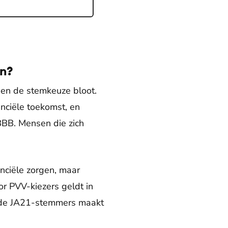
en?
 en de stemkeuze bloot.
anciële toekomst, en
BBB. Mensen die zich
ciële zorgen, maar
r PVV-kiezers geldt in
an de JA21-stemmers maakt