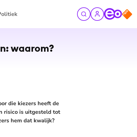
Politiek
©
ANP
gen: waarom?
or die kiezers heeft de
isico is uitgesteld tot
ers hem dat kwalijk?