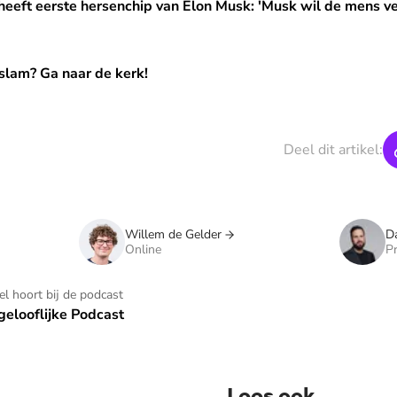
hersenchip van Elon Musk: 'Musk wil de mens verbeteren, daar 
heeft eerste hersenchip van Elon Musk: 'Musk wil de mens v
 de kerk!
slam? Ga naar de kerk!
Deel dit artikel:
Willem de Gelder
D
Online
Pr
kel hoort bij de podcast
elooflijke Podcast
Lees ook