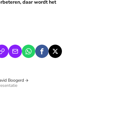
wordt het gevaarlijk'
erbeteren, daar wordt het
avid Boogerd
esentatie