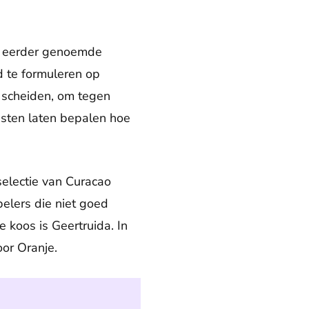
 de eerder genoemde
d te formuleren op
 scheiden, om tegen
risten laten bepalen hoe
selectie van Curacao
pelers die niet goed
 koos is Geertruida. In
or Oranje.