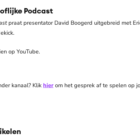
oflijke Podcast
ast
praat presentator David Boogerd uitgebreid met Eric
ekick.
zien op YouTube.
De weergave van deze video vereist jouw toestemming voor
social media cookies.
Toestemmingen aanpassen
 ander kanaal? Klik
hier
om het gesprek af te spelen op j
ikelen