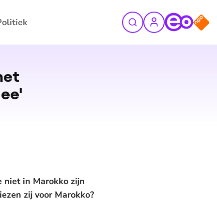
Politiek
©
ANP
het
mee'
 niet in Marokko zijn
iezen zij voor Marokko?