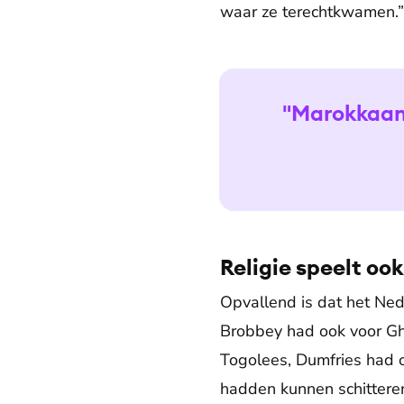
waar ze terechtkwamen.”
"Marokkaan
Religie speelt ook
Opvallend is dat het Nede
Brobbey had ook voor Gh
Togolees, Dumfries had 
hadden kunnen schitteren