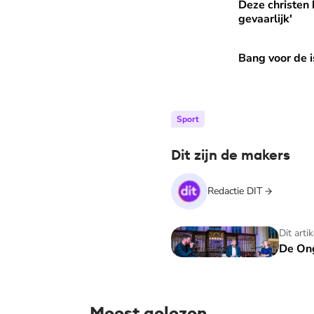
Deze christen heeft eerste 
Deze christen 
gevaarlijk'
Bang voor de islam? Ga naar
Bang voor de i
Sport
Dit zijn de makers
Redactie DIT
De Ongelooflijke Podcast
Dit arti
De Ong
Meest gelezen