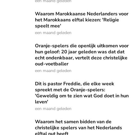
een maand geleden
Waarom Marokkaanse Nederlanders voor het Marokkaans elft
Waarom Marokkaanse Nederlanders voor
het Marokkaans elftal kiezen: 'Religie
speelt mee'
een maand geleden
Oranje-spelers die openlijk uitkomen voor hun geloof: 20 ja
Oranje-spelers die openlijk uitkomen voor
hun geloof: 20 jaar geleden was dat dat
echt ondenkbaar, vertelt deze christelijke
oud-voetballer
een maand geleden
Dit is pastor Freddie, die elke week spreekt met de Oranje
Dit is pastor Freddie, die elke week
spreekt met de Oranje-spelers:
'Geweldig om te zien wat God doet in hun
leven'
een maand geleden
Waarom het samen bidden van de christelijke spelers van he
Waarom het samen bidden van de
christelijke spelers van het Nederlands
elftal nut heeft