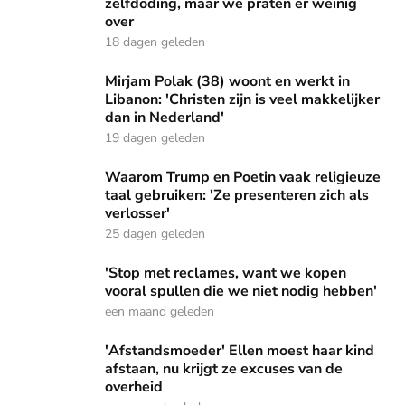
zelfdoding, maar we praten er weinig
over
18 dagen geleden
Mirjam Polak (38) woont en werkt in Libanon: 'Christen zijn 
Mirjam Polak (38) woont en werkt in
Libanon: 'Christen zijn is veel makkelijker
dan in Nederland'
19 dagen geleden
Waarom Trump en Poetin vaak religieuze taal gebruiken: 'Ze
Waarom Trump en Poetin vaak religieuze
taal gebruiken: 'Ze presenteren zich als
verlosser'
25 dagen geleden
'Stop met reclames, want we kopen vooral spullen die we n
'Stop met reclames, want we kopen
vooral spullen die we niet nodig hebben'
een maand geleden
'Afstandsmoeder' Ellen moest haar kind afstaan, nu krijgt 
'Afstandsmoeder' Ellen moest haar kind
afstaan, nu krijgt ze excuses van de
overheid