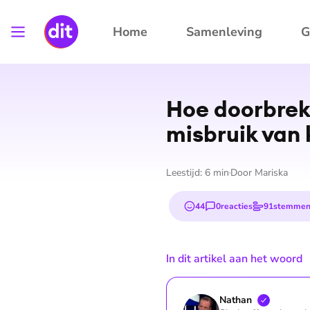
Home
Samenleving
G
Hoe doorbrek
misbruik van 
Leestijd:
6
min
Door
Mariska
44
0
reacties
91
stemme
emojis
In dit artikel aan het woord
Nathan