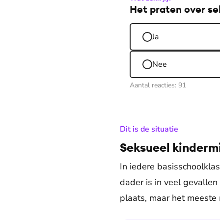
Het praten over se
Ja
Nee
Aantal reacties:
91
:
Dit is de situatie
Seksueel kinderm
In iedere basisschoolklas
dader is in veel gevallen
plaats, maar het meeste m