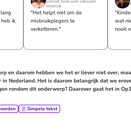
Schreef boek over seksueel
misbruik
 lang
"Het helpt niet om de
"Kinde
 heb ik
misbruikplegers te
wat ni
verketteren."
nooit 
erp en daarom hebben we het er liever niet over, maa
 in Nederland. Het is daarom belangrijk dat we erov
gen rondom dit onderwerp? Daarover gaat het in Op1
woorden
Simpele tekst