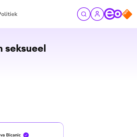
Politiek
©
ANP
m seksueel
Iva
Bicanic