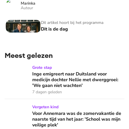
Marinka
Auteur
Dit is de dag
Dit artikel hoort bij het programma
Dit is de dag
Meest gelezen
Inge emigreert naar Duitsland voor medicijn dochter Nellie
Grote stap
Inge emigreert naar Duitsland voor
medicijn dochter Nellie met dwerggroei:
'We gaan niet wachten'
7 dagen geleden
Voor Annemara was de zomervakantie de naarste tijd van het 
Vergeten kind
Voor Annemara was de zomervakantie de
naarste tijd van het jaar: 'School was mijn
veilige plek'