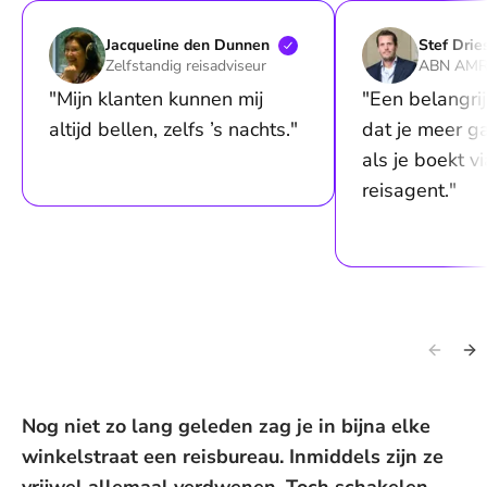
Jacqueline den
Dunnen
Stef
Drie
Zelfstandig reisadviseur
ABN AM
"Mijn klanten kunnen mij
"Een belangrij
altijd bellen, zelfs ’s nachts."
dat je meer g
als je boekt v
reisagent."
Nog niet zo lang geleden zag je in bijna elke
winkelstraat een reisbureau. Inmiddels zijn ze