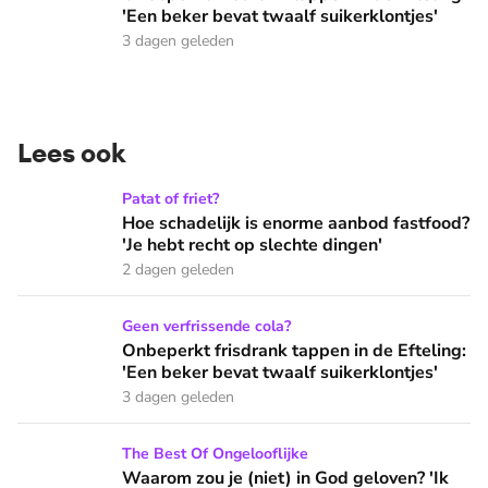
'Een beker bevat twaalf suikerklontjes'
3 dagen geleden
Lees ook
Hoe schadelijk is enorme aanbod fastfood? 'Je hebt recht op
Patat of friet?
Hoe schadelijk is enorme aanbod fastfood?
'Je hebt recht op slechte dingen'
2 dagen geleden
Onbeperkt frisdrank tappen in de Efteling: 'Een beker bevat 
Geen verfrissende cola?
Onbeperkt frisdrank tappen in de Efteling:
'Een beker bevat twaalf suikerklontjes'
3 dagen geleden
Waarom zou je (niet) in God geloven? 'Ik voelde iets wat ik 
The Best Of Ongelooflijke
Waarom zou je (niet) in God geloven? 'Ik