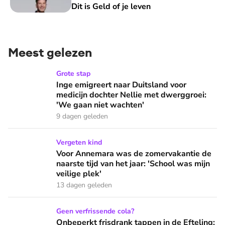
Dit is Geld of je leven
Meest gelezen
Inge emigreert naar Duitsland voor medicijn dochter Nellie
Grote stap
Inge emigreert naar Duitsland voor
medicijn dochter Nellie met dwerggroei:
'We gaan niet wachten'
9 dagen geleden
Voor Annemara was de zomervakantie de naarste tijd van het 
Vergeten kind
Voor Annemara was de zomervakantie de
naarste tijd van het jaar: 'School was mijn
veilige plek'
13 dagen geleden
Onbeperkt frisdrank tappen in de Efteling: 'Een beker bevat 
Geen verfrissende cola?
Onbeperkt frisdrank tappen in de Efteling: