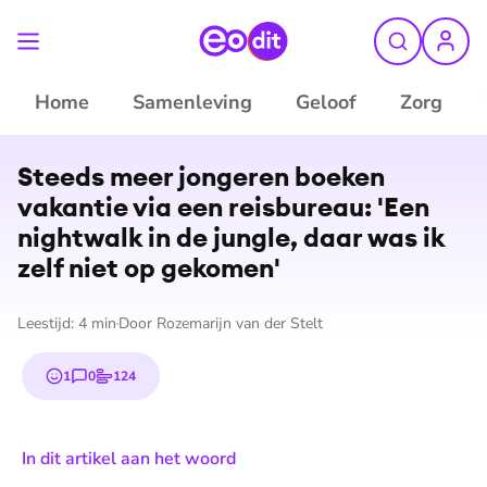
Home
Samenleving
Geloof
Zorg
Steeds meer jongeren boeken
vakantie via een reisbureau: 'Een
nightwalk in de jungle, daar was ik
zelf niet op gekomen'
Leestijd:
4
min
Door
Rozemarijn van der Stelt
1
0
124
emoji
reacties
stemmen
In dit artikel aan het woord