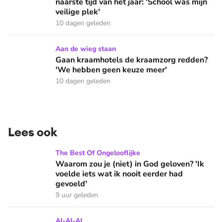
naarste tijd van het jaar: 'School was mijn
veilige plek'
10 dagen geleden
Gaan kraamhotels de kraamzorg redden? 'We hebben geen 
Aan de wieg staan
Gaan kraamhotels de kraamzorg redden?
'We hebben geen keuze meer'
10 dagen geleden
Lees ook
Waarom zou je (niet) in God geloven? 'Ik voelde iets wat ik 
The Best Of Ongelooflijke
Waarom zou je (niet) in God geloven? 'Ik
voelde iets wat ik nooit eerder had
gevoeld'
9 uur geleden
Steeds meer AI in de klas: 'Straks kunnen we niet meer zelf
AI-AI-AI