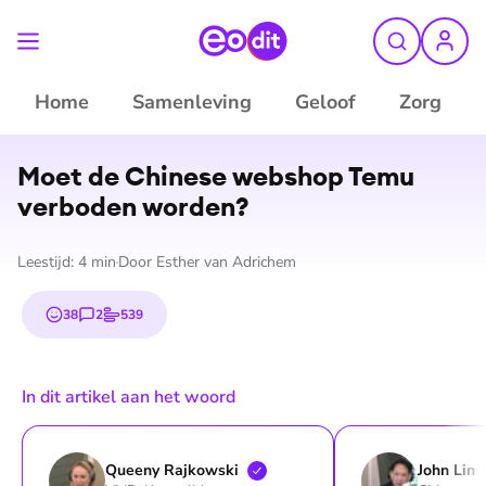
Home
Samenleving
Geloof
Zorg
©
Shutterstock
Moet de Chinese webshop Temu
verboden worden?
Leestijd:
4
min
Door
Esther van Adrichem
38
2
539
emojis
reacties
stemmen
In dit artikel aan het woord
Queeny
Rajkowski
John
Lin