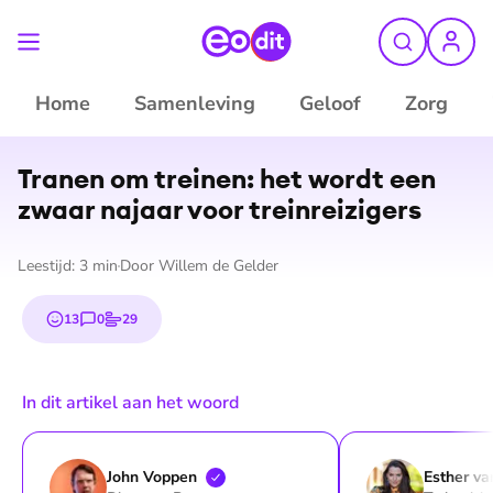
Home
Samenleving
Geloof
Zorg
Tranen om treinen: het wordt een
zwaar najaar voor trein­rei­zi­gers
Leestijd:
3
min
Door
Willem de Gelder
13
0
29
emojis
reacties
stemmen
In dit artikel aan het woord
John
Voppen
Esther va