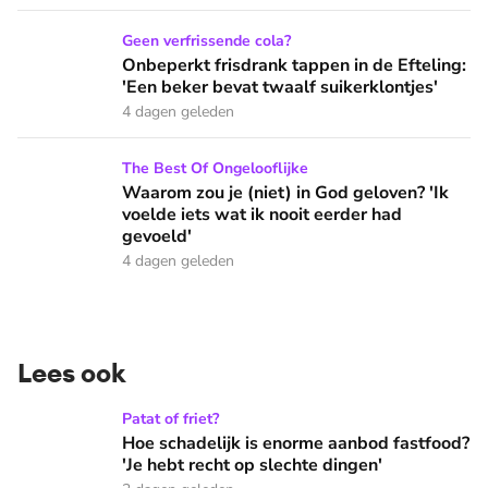
Onbeperkt frisdrank tappen in de Efteling: 'Een beker bevat 
Geen verfrissende cola?
Onbeperkt frisdrank tappen in de Efteling:
'Een beker bevat twaalf suikerklontjes'
4 dagen geleden
Waarom zou je (niet) in God geloven? 'Ik voelde iets wat ik 
The Best Of Ongelooflijke
Waarom zou je (niet) in God geloven? 'Ik
voelde iets wat ik nooit eerder had
gevoeld'
4 dagen geleden
Lees ook
Hoe schadelijk is enorme aanbod fastfood? 'Je hebt recht op
Patat of friet?
Hoe schadelijk is enorme aanbod fastfood?
'Je hebt recht op slechte dingen'