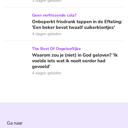
3 dagen geleden
Onbeperkt frisdrank tappen in de Efteling: 'Een beker bevat 
Geen verfrissende cola?
Onbeperkt frisdrank tappen in de Efteling:
'Een beker bevat twaalf suikerklontjes'
4 dagen geleden
Waarom zou je (niet) in God geloven? 'Ik voelde iets wat ik 
The Best Of Ongelooflijke
Waarom zou je (niet) in God geloven? 'Ik
voelde iets wat ik nooit eerder had
gevoeld'
4 dagen geleden
Ga naar