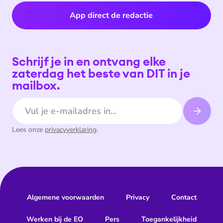
App direct de redactie
Schrijf je in en ontvang elke
zaterdag het beste van DIT in je
mailbox.
E-mailadres
Lees onze
privacyverklaring
.
Algemene voorwaarden
Privacy
Contact
Werken bij de EO
Pers
Toegankelijkheid