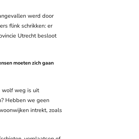
aangevallen werd door
s flink schrikken: er
ovincie Utrecht besloot
ich gaan aanpassen'
Mensen moeten zich gaan
 wolf weg is uit
ien? Hebben we geen
oonwijken intrekt, zoals
schieten, verplaatsen of