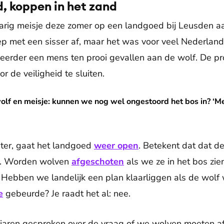
d, koppen in het zand
fjarig meisje deze zomer op een landgoed bij Leusden 
ep met een sisser af, maar het was voor veel Nederlander
 eerder een mens ten prooi gevallen aan de wolf. De pr
 de veiligheid te sluiten.
: kunnen we nog wel ongestoord het bos in? ‘Mensen moeten z
wolf en meisje: kunnen we nog wel ongestoord het bos in? ‘
ter, gaat het landgoed
weer open
. Betekent dat dat de
et. Worden wolven
afgeschoten
als we ze in het bos z
Hebben we landelijk een plan klaarliggen als de wolf w
e
gebeurde? Je raadt het al: nee.
al jaren gesproken over de vraag of we wolven moeten af