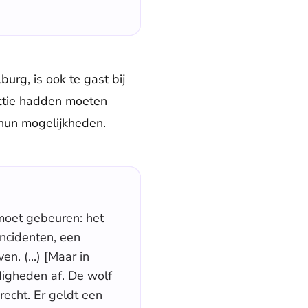
urg, is ook te gast bij
actie hadden moeten
 hun mogelijkheden.
moet gebeuren: het
incidenten, een
n. (...) [Maar in
digheden af. De wolf
recht. Er geldt een