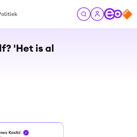
Politiek
f? 'Het is al
Ines
Kostić