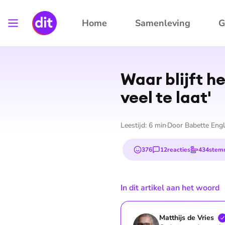
Home
Samenleving
G
Waar blijft he
veel te laat'
Leestijd:
6
min
Door
Babette Engl
376
12
reacties
434
stem
emojis
In dit artikel aan het woord
Matthijs de
Vries