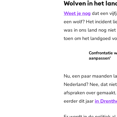
Wolven in het lan
Weet je nog
dat een vij
een wolf? Het incident li
was in ons land nog niet
toen om het landgoed voor
Confrontatie wolf en meisje
Confrontatie 
aanpassen'
Nu, een paar maanden la
Nederland? Nee, dat ni
afspraken over gemaakt. 
eerder dit jaar
in Drenth
Er wordt in de politiek 