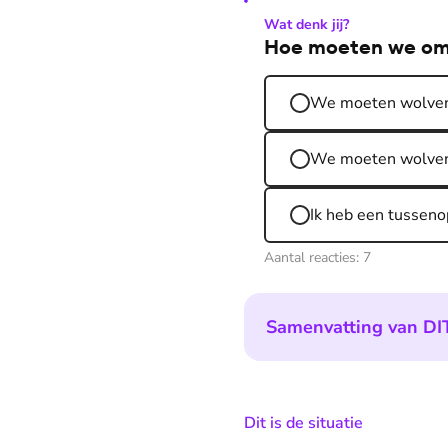
Wat denk jij?
Hoe moeten we om
We moeten wolven h
We moeten wolven a
Ik heb een tusseno
Aantal reacties:
7
Samenvatting van DIT
:
Dit is de situatie