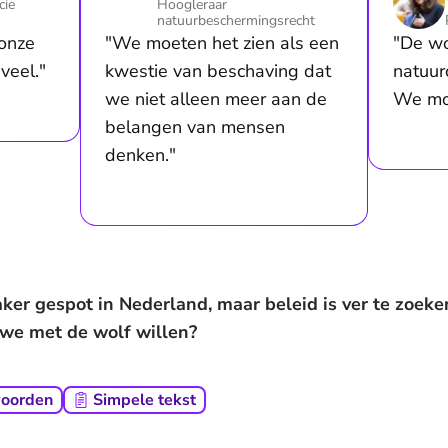
cie
Hoogleraar
natuurbeschermingsrecht
onze
"We moeten het zien als een
"De wo
veel."
kwestie van beschaving dat
natuur
we niet alleen meer aan de
We mo
belangen van mensen
denken."
ker gespot in Nederland, maar beleid is ver te zoe
t we met de wolf willen?
woorden
Simpele tekst