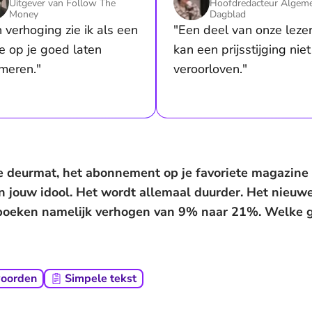
Uitgever van Follow The
Hoofdredacteur Algem
Money
Dagblad
n verhoging zie ik als een
"Een deel van onze leze
e op je goed laten
kan een prijsstijging niet
rmeren."
veroorloven."
de deurmat, het abonnement op je favoriete magazine
n jouw idool. Het wordt allemaal duurder. Het nieuw
boeken namelijk verhogen van 9% naar 21%. Welke g
woorden
Simpele tekst