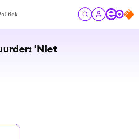
Politiek
©
Pixabay
uurder: 'Niet