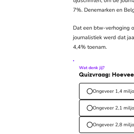
tijdschriften, om de jour
7%. Denemarken en België
Dat een btw-verhoging of
journalistiek werd dat 
4,4% toenam.
Wat denk jij?
Quizvraag: Hoeveel
Ongeveer 1,4 milj
Ongeveer 2,1 milj
Ongeveer 2,8 milj