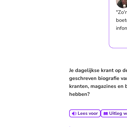
"Zo'
boet
info
Je dagelijkse krant op 
geschreven biografie va
kranten, magazines en 
hebben?
Lees voor
Uitleg 