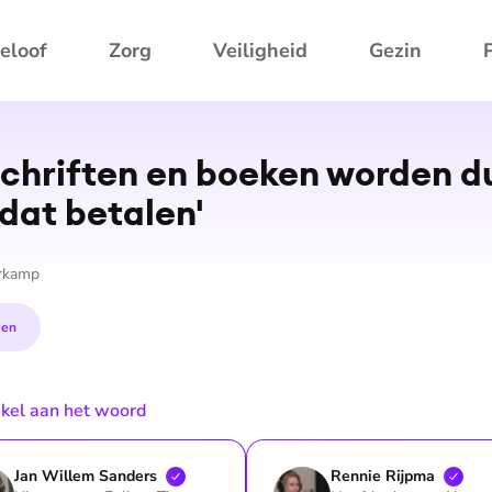
eloof
Zorg
Veiligheid
Gezin
­schrif­ten en boeken worden d
dat betalen'
rkamp
en
tikel aan het woord
Jan Willem
Sanders
Rennie
Rijpma