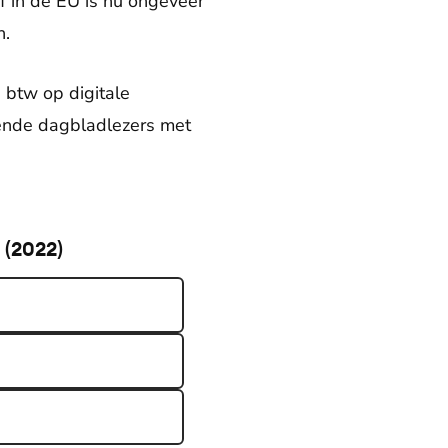
ef in de EU is nu ongeveer
n.
 btw op digitale
lende dagbladlezers met
 (2022)