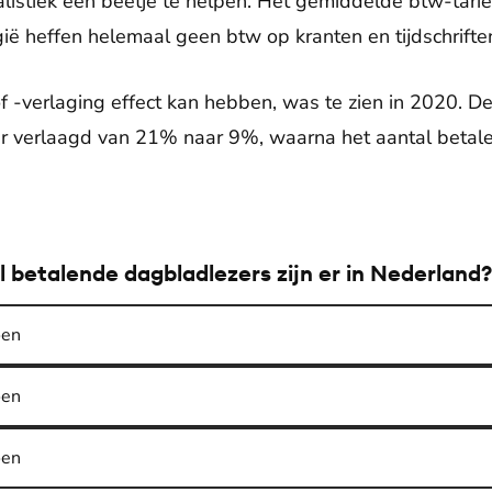
nalistiek een beetje te helpen. Het gemiddelde btw-tari
 heffen helemaal geen btw op kranten en tijdschrifte
 -verlaging effect kan hebben, was te zien in 2020. De
jaar verlaagd van 21% naar 9%, waarna het aantal beta
 betalende dagbladlezers zijn er in Nederland?
oen
oen
oen