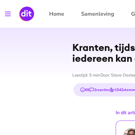
Home
Samenleving
G
Kranten, tijd
iedereen kan 
Leestijd:
5
min
Door
Steve Ooste
69
2
reacties
1542
stemm
emojis
In dit ar