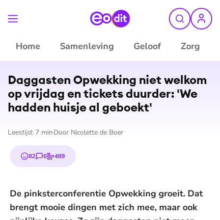
Home
Samenleving
Geloof
Zorg
Daggasten Opwekking niet welkom
op vrijdag en tickets duurder: 'We
hadden huisje al geboekt'
Leestijd:
7
min
Door
Nicolette de Boer
82
6
489
emojis
reacties
stemmen
De pinksterconferentie Opwekking groeit. Dat
brengt mooie dingen met zich mee, maar ook