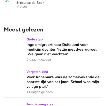
Nicolette de Boer
Auteur
Meest gelezen
Inge emigreert naar Duitsland voor medicijn dochter Nellie
Grote stap
Inge emigreert naar Duitsland voor
medicijn dochter Nellie met dwerggroei:
'We gaan niet wachten'
6 dagen geleden
Voor Annemara was de zomervakantie de naarste tijd van het 
Vergeten kind
Voor Annemara was de zomervakantie de
naarste tijd van het jaar: 'School was mijn
veilige plek'
11 dagen geleden
Gaan kraamhotels de kraamzorg redden? 'We hebben geen 
Aan de wieg staan